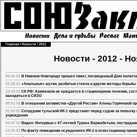
Главная
/
Новости
/
2012
Новости - 2012 - Н
00:42 01
В Нижнем Новгороде прошел пикет, посвященный Дню полит
22:28 01
«Анальные» шутки, разбитые стекла и другие методы борьбы
23:19 01
СК РФ: Акименков не нуждается в стационарном лечении, сос
находиться в СИЗО
00:51 02
В отношении активистки «Другой России» Алены Горячевой пре
01:03 02
Сотрудник тульской ИК-1 предстанет перед судом за попытку 
учреждения
02:47 02
Видео: Интервью с 67-летней Туранэ Варжабетьян, пострадав
13:35 02
По факту помещения осужденного ИК-2 в психстационар пров