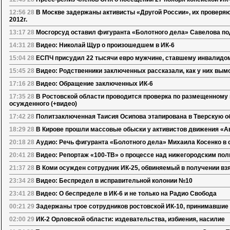
12:56 28
В Москве задержаны активисты «Другой России», их проверяю
2012г.
13:17 28
Мосгорсуд оставил фигуранта «Болотного дела» Савелова под
14:31 28
Видео: Николай Щур о произошедшем в ИК-6
15:04 28
ЕСПЧ присудил 22 тысячи евро мужчине, ставшему инвалидом
15:45 28
Видео: Родственники заключенных рассказали, как у них вым
17:16 28
Видео: Обращение заключенных ИК-6
17:35 28
В Ростовской области проводится проверка по размещенному 
осужденного (+видео)
17:42 28
Политзаключенная Таисия Осипова этапирована в Тверскую о
18:29 28
В Кирове прошли массовые обыски у активистов движения «А
20:18 28
Аудио: Речь фигуранта «Болотного дела» Михаила Косенко в 
20:41 28
Видео: Репортаж «100-ТВ» о процессе над нижегородским по
21:37 28
В Коми осужден сотрудник ИК-25, обвиняемый в получении вз
23:34 28
Видео: Беспредел в исправительной колонии №10
23:41 28
Видео: О беспределе в ИК-6 и не только на Радио Свобода
00:21 29
Задержаны трое сотрудников ростовской ИК-10, принимавшие 
02:00 29
ИК-2 Орловской области: издевательства, избиения, насилие