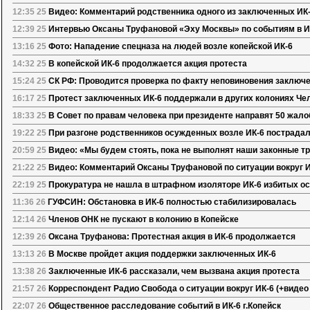
12:35 25
Видео: Комментарий родственника одного из заключенных ИК-
12:39 25
Интервью Оксаны Труфановой «Эху Москвы» по событиям в И
13:16 25
Фото: Нападение спецназа на людей возле копейской ИК-6
14:32 25
В копейской ИК-6 продолжается акция протеста
15:24 25
СК РФ: Проводится проверка по факту неповиновения заключе
16:17 25
Протест заключенных ИК-6 поддержали в других колониях Че
18:33 25
В Совет по правам человека при президенте направят 50 жало
19:22 25
При разгоне родственников осужденных возле ИК-6 пострада
20:59 25
Видео: «Мы будем стоять, пока не выполнят наши законные т
21:22 25
Видео: Комментарий Оксаны Труфановой по ситуации вокруг 
22:19 25
Прокуратура не нашла в штрафном изоляторе ИК-6 избитых 
11:36 26
ГУФСИН: Обстановка в ИК-6 полностью стабилизировалась
12:14 26
Членов ОНК не пускают в колонию в Копейске
12:39 26
Оксана Труфанова: Протестная акция в ИК-6 продолжается
13:13 26
В Москве пройдет акция поддержки заключенных ИК-6
13:38 26
Заключенные ИК-6 рассказали, чем вызвана акция протеста
21:57 26
Корреспондент Радио Свобода о ситуации вокруг ИК-6 (+виде
22:07 26
Общественное расследование событий в ИК-6 г.Копейск