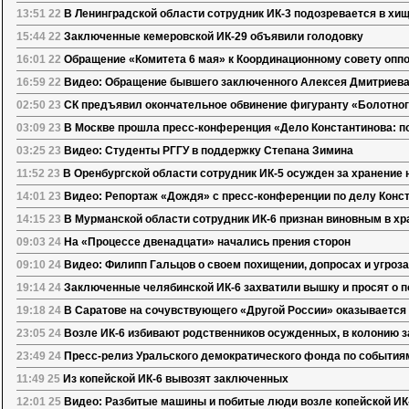
13:51 22
В Ленинградской области сотрудник ИК-3 подозревается в хи
15:44 22
Заключенные кемеровской ИК-29 объявили голодовку
16:01 22
Обращение «Комитета 6 мая» к Координационному совету опп
16:59 22
Видео: Обращение бывшего заключенного Алексея Дмитриева 
02:50 23
СК предъявил окончательное обвинение фигуранту «Болотног
03:09 23
В Москве прошла пресс-конференция «Дело Константинова: п
03:25 23
Видео: Студенты РГГУ в поддержку Степана Зимина
11:52 23
В Оренбургской области сотрудник ИК-5 осужден за хранение 
14:01 23
Видео: Репортаж «Дождя» с пресс-конференции по делу Конс
14:15 23
В Мурманской области сотрудник ИК-6 признан виновным в хр
09:03 24
На «Процессе двенадцати» начались прения сторон
09:10 24
Видео: Филипп Гальцов о своем похищении, допросах и угроз
19:14 24
Заключенные челябинской ИК-6 захватили вышку и просят о 
19:18 24
В Саратове на сочувствующего «Другой России» оказывается
23:05 24
Возле ИК-6 избивают родственников осужденных, в колонию 
23:49 24
Пресс-релиз Уральского демократического фонда по событиям
11:49 25
Из копейской ИК-6 вывозят заключенных
12:01 25
Видео: Разбитые машины и побитые люди возле копейской ИК