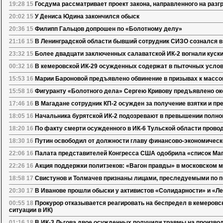
19:28 15
Госдума рассматривает проект закона, направленного на раз
20:02 15
У Дениса Юдина закончился обыск
20:36 15
Филипп Гальцов допрошен по «Болотному делу»
21:16 15
В Ленинградской области бывший сотрудник СИЗО сознался в
23:32 15
Более двадцати заключенных салаватской ИК-2 вогнали куски
00:32 16
В кемеровской ИК-29 осужденных содержат в пыточных усло
15:53 16
Марии Бароновой предъявлено обвинение в призывах к масс
15:58 16
Фигуранту «Болотного дела» Сергею Кривову предъявлено ок
17:46 16
В Магадане сотрудник КП-2 осужден за получение взятки и п
18:05 16
Начальника бурятской ИК-2 подозревают в превышении полн
18:20 16
По факту смерти осужденного в ИК-6 Тульской области прово
18:30 16
Путин освободил от должности главу финансово-экономичес
22:06 16
Палата представителей Конгресса США одобрила «список Маг
22:26 16
Акция поддержки политзеков: «Вагон правды» в московском м
18:58 17
Свистунов и Толмачев признаны лицами, преследуемыми по 
20:30 17
В Иванове прошли обыски у активистов «Солидарности» и «Л
00:55 18
Прокурор отказывается реагировать на беспредел в кемеровс
ситуации в ИК)
01:16 18
В ИК-3 Льгова двое осужденных получили травмы на производ