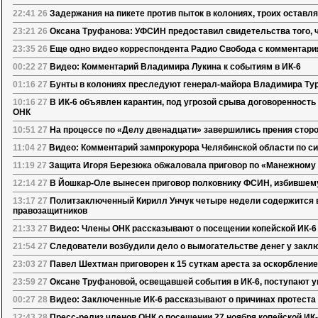
22:41 26
Задержания на пикете против пыток в колониях, троих оставл
23:21 26
Оксана Труфанова: УФСИН предоставил свидетельства того, 
23:35 26
Еще одно видео корреспондента Радио Свобода с комментари
00:22 27
Видео: Комментарий Владимира Лукина к событиям в ИК-6
01:16 27
Бунты в колониях преследуют генерал-майора Владимира Ту
10:16 27
В ИК-6 объявлен карантин, под угрозой срыва договоренность
ОНК
10:51 27
На процессе по «Делу двенадцати» завершились прения стор
11:04 27
Видео: Комментарий зампрокурора Челябинской области по си
11:19 27
Защита Игоря Березюка обжаловала приговор по «Манежному
12:14 27
В Йошкар-Оле вынесен приговор полковнику ФСИН, избившем
13:17 27
Политзаключенный Кирилл Унчук четыре недели содержится
правозащитников
21:33 27
Видео: Члены ОНК рассказывают о посещении копейской ИК-6
21:54 27
Следователи возбудили дело о вымогательстве денег у закл
23:03 27
Павел Шехтман приговорен к 15 суткам ареста за оскорблени
23:59 27
Оксане Труфановой, освещавшей события в ИК-6, поступают у
00:27 28
Видео: Заключенные ИК-6 рассказывают о причинах протеста
12:43 28
Пресс-релиз членов ОНК о посещении 27 ноября копейской ИК