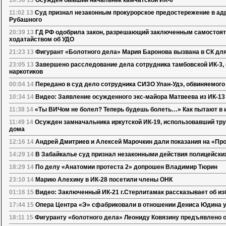
10:50 13
Осужден бывший начальник камчатской ИК-6
11:02 13
Суд признал незаконным прокурорское предостережение в а
Рубашного
20:39 13
ГД РФ одобрила закон, разрешающий заключенным самостоят
ходатайством об УДО
21:23 13
Фигурант «Болотного дела» Мария Баронова вызвана в СК дл
23:05 13
Завершено расследование дела сотрудника тамбовской ИК-3, 
наркотиков
00:04 14
Передано в суд дело сотрудника СИЗО Улан-Удэ, обвиняемого
10:34 14
Видео: Заявление осужденного экс-майора Матвеева из ИК-13
11:38 14
«Ты ВИЧом не болел? Теперь будешь болеть…» Как пытают в 
11:49 14
Осужден замначальника иркутской ИК-19, использовавший тр
дома
12:16 14
Андрей Дмитриев и Алексей Марочкин дали показания на «Пр
14:29 14
В Забайкалье суд признал незаконными действия полицейски
18:29 14
По делу «Анатомии протеста 2» допрошен Владимир Тюрин
23:10 14
Марию Алехину в ИК-28 посетили члены ОНК
01:16 15
Видео: Заключенный ИК-21 г.Стерлитамак рассказывает об из
17:44 15
Опера Центра «Э» сфабриковали в отношении Дениса Юдина 
18:11 15
Фигуранту «болотного дела» Леониду Ковязину предъявлено 