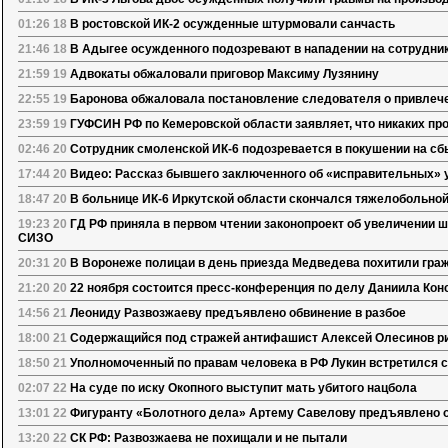
01:26 18
В ростовской ИК-2 осужденные штурмовали санчасть
21:46 18
В Адыгее осужденного подозревают в нападении на сотрудник
21:59 19
Адвокаты обжаловали приговор Максиму Лузянину
22:55 19
Баронова обжаловала постановление следователя о привлече
23:59 19
ГУФСИН РФ по Кемеровской области заявляет, что никаких про
02:46 20
Сотрудник смоленской ИК-6 подозревается в покушении на сб
17:44 20
Видео: Рассказ бывшего заключенного об «исправительных»
18:47 20
В больнице ИК-6 Иркутской области скончался тяжелобольно
19:23 20
ГД РФ приняла в первом чтении законопроект об увеличении 
СИЗО
20:31 20
В Воронеже полицаи в день приезда Медведева похитили гра
21:20 20
22 ноября состоится пресс-конференция по делу Даниила Кон
14:56 21
Леониду Развозжаеву предъявлено обвинение в разбое
18:00 21
Содержащийся под стражей антифашист Алексей Олесинов ри
18:50 21
Уполномоченный по правам человека в РФ Лукин встретился
02:07 22
На суде по иску Окопного выступит мать убитого нацбола
13:01 22
Фигуранту «Болотного дела» Артему Савелову предъявлено 
13:20 22
СК РФ: Развозжаева не похищали и не пытали