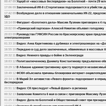
00:47 09
Ущерб от «массовых беспорядков» на Болотной – почти 29 млн
17:06 09
Заключенный ИК-8 г.Стерлитамак подозревается в убийстве д
17:42 09
Возбуждено дело в отношении замначальника ИК-22, предложи
УДО
18:14 09
Фигурант «Болотного дела» Максим Лузянин приговорен к 4 г
19:02 09
«Приморский партизан» Алексей Никитин объявил голодовку
20:03 09
Руководство ГУФСИН России по Красноярскому краю предлож
электрошокерами
01:33 10
Видео: Анна Каретникова о дубинках и электрошокерах на «Д
16:55 10
Передано в суд дело заключенных, обвиняемых в массовых б
20:32 11
Видео: Немного правды о бойне в Зеленограде
18:03 12
Политзаключенному Даниилу Константинову предъявлено обв
19:29 12
В Абакане административному аресту подвергся независимы
19:49 12
ФСКН объяснила причины блокировки интернет-энциклопедии
20:34 12
В Марий Эл активистов «Левого фронта» подозревают в оправ
беспорядкам
20:51 12
Видео: СК преследует «Левый фронт» в регионах
00:32 13
Заявление Комитета 6 мая в связи с приговором Максиму Луз
01:25 13
Видео: Дела по Болотной и Общественный совет при президе