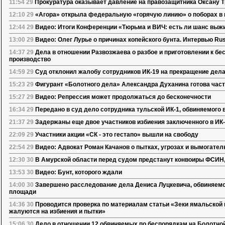
11:54 29
Прокуратура оказывает давление на правозащитника Оксану 
12:10 29
«Агора» открыла федеральную «горячую линию» о поборах в 
12:44 29
Видео: Итоги Конференции «Тюрьма и ВИЧ: есть ли шанс выж
13:00 29
Видео: Олег Лурье о причинах копейского бунта. Интервью Rus
14:37 29
Дела в отношении Развозжаева о разбое и приготовлении к б
производство
14:59 29
Суд отклонил жалобу сотрудников ИК-19 на прекращение дел
15:23 29
Фигурант «Болотного дела» Александра Духанина готова част
15:27 29
Видео: Репрессия может продолжаться до бесконечности
16:34 29
Передано в суд дело сотрудника тульской ИК-1, обвиняемого 
21:37 29
Задержаны еще двое участников избиения заключенного в ИК
22:09 29
Участники акции «СК - это гестапо» вышли на свободу
22:54 29
Видео: Адвокат Роман Качанов о пытках, угрозах и вымогател
12:30 30
В Амурской области перед судом предстанут конвоиры ФСИН,
13:53 30
Видео: Бунт, которого ждали
14:00 30
Завершено расследование дела Дениса Луцкевича, обвиняемо
площади
14:36 30
Проводится проверка по материалам статьи «Зеки ямальской
жалуются на избиения и пытки»
15:06 30
Дело в отношении 12 обвиняемых по беспорядкам на Болотно