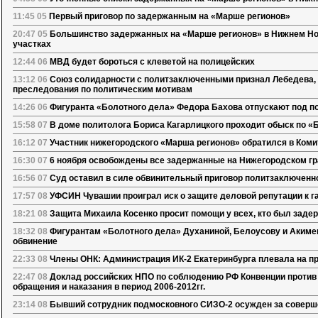
11:45 05
Первый приговор по задержанным на «Марше регионов»
20:47 05
Большинство задержанных на «Марше регионов» в Нижнем Но
участках
12:44 06
МВД будет бороться с клеветой на полицейских
13:12 06
Союз солидарности с политзаключенными признал Лебедева,
преследования по политическим мотивам
14:26 06
Фигуранта «Болотного дела» Федора Бахова отпускают под п
15:58 07
В доме политолога Бориса Кагарлицкого проходит обыск по 
16:12 07
Участник нижегородского «Марша регионов» обратился в Комит
16:30 07
6 ноября освобождены все задержанные на Нижегородском г
16:56 07
Суд оставил в силе обвинительный приговор политзаключенн
17:57 08
УФСИН Чувашии проиграл иск о защите деловой репутации к г
18:21 08
Защита Михаила Косенко просит помощи у всех, кто был заде
18:32 08
Фигурантам «Болотного дела» Духаниной, Белоусову и Акиме
обвинение
22:33 08
Члены ОНК: Администрация ИК-2 Екатеринбурга плевала на п
22:47 08
Доклад российских НПО по соблюдению РФ Конвенции против 
обращения и наказания в период 2006-2012гг.
23:14 08
Бывший сотрудник подмосковного СИЗО-2 осужден за соверш