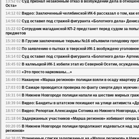
13:52 02
Суд признал незаконным отказ в возбуждении дела в отноше
Оста»
14:12 02
Видео: Заключенный челябинской ИК-6 рассказал о том, как е
14:56 02
Суд оставил под стражей фигуранта «Болотного дела» Денис
15:22 02
Сотрудник магаданской КП-2 предстанет перед судом за поп
предметов
15:30 02
В Грузии заключенные тюрьмы №16 объявили голодовку проти
15:49 02
По заявлению о пытках в тверской ИК-1 возбуждено уголовно
16:14 02
Суд оставил под стражей фигуранта «Болотного дела» Артем
16:45 02
В калмыцкой ИК-1 избили этап из Северной Осетии, осужден
00:08 03
«Это просто наркоманы…»
16:49 03
Накануне «Марша регионов» полицаи взяли в осаду квартиру
17:03 03
В Самаре проводится проверка по факту смерти двух мужчин
16:31 04
В Нижнем Новгороде полицаи напали на шествие мирных граж
18:39 04
Видео: Бандиты в штатском похищают на улице активиста «Др
18:57 04
Видео: Репортаж Александра Сотника из Нижнего Новгорода,
21:18 04
Задержанных участников «Марша регионов» избивают опера Це
00:20 05
В Нижнем Новгороде полицаи продолжают издеваться над з
регионов»
04:38 05
Уточненные списки задержанных на «Марше регионов» в Ниж