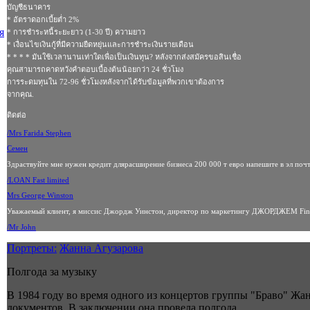
บัญชีธนาคาร
* อัตราดอกเบี้ยต่ำ 2%
я
* การชำระหนี้ระยะยาว (1-30 ปี) ความยาว
* เงื่อนไขเงินกู้ที่มีความยืดหยุ่นและการชำระเงินรายเดือน
* * * * มันใช้เวลานานเท่าใดเพื่อเป็นเงินทุน? หลังจากส่งสมัครขอสินเชื่อ
คุณสามารถคาดหวังคำตอบเบื้องต้นน้อยกว่า 24 ชั่วโมง
การระดมทุนใน 72-96 ชั่วโมงหลังจากได้รับข้อมูลที่พวกเขาต้องการ
จากคุณ.
ติดต่อ
/Mrs Farida Stephen
Семен
Здраствуйте мне нужен кредит длярасширение бизнеса 200 000 т евро напешите в эл поч
/LOAN Fast limited
Mrs George Winston
Уважаемый клиент, я миссис Джордж Уинстон, директор по маркетингу ДЖОРДЖЕМ Finan
/Mr John
Портреты:
Жанна Агузарова
Полгода за музыку
В 1984 году во время одного из концертов группы "Браво" Жа
документов. В заключении она провела полгода.