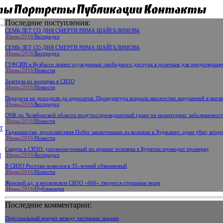
Последние поступления:
СЕМЬ ЛЕТ СО ДНЯ СМЕРТИ РИМА ШАЙГАЛИМОВА
/Июнь
/2016
/Беспредел
СЕМЬ ЛЕТ СО ДНЯ СМЕРТИ РИМА ШАЙГАЛИМОВА
/Июнь
/2016
/Беспредел
ГУФСИН в Кузбассе лишит осужденных свободного доступа к розеткам для предотвращ
/Июнь
/2016
/Новости
Залетела из зоопарка в СИЗО
/Июнь
/2016
/Новости
Передачи не доходили до адресатов. Прокуратура вскрыла множество нарушений в маг
/Июнь
/2016
/Беспредел
ОНК по Челябинской области получил президентский грант на мониторинг заболеваемос
/Июнь
/2016
/Новости
т
Таджикистан, происшествия Побег заключенных из колонии в Худжанте: один убит, второ
/Июнь
/2016
/Новости
Смерть в СИЗО: уполномоченный по правам человека в Бурятии проводит проверку
м
/Июнь
/2016
/Беспредел
В СИЗО Ростова повесился 35-летний обвиняемый
/Июнь
/2016
/Новости
Женский ад: в московском СИЗО «666» творятся страшные вещи
/Июнь
/2016
/Публикации
Последние комментарии:
Персональный кредит между частными лицами