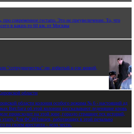
, про современное гестапо. Это не преувеличение. То, что
сего в каких-то 60 км. от Москвы
ли "сотрудничества" он, избитый и еле живой,
ировской области
овской области колония особого режима № 6 - настоящий ад
ылках ВятЛага об этой колонии рассказывают леденящие кровь
деле происходит на этой зоне, гораздо страшнее тех историй,
о этапу. Для ФСИНовцев, работающих в этой печально
 на своем арестанта - дело чести.