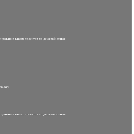
сирование ваших проектов по дешевой ставке
 может
сирование ваших проектов по дешевой ставке