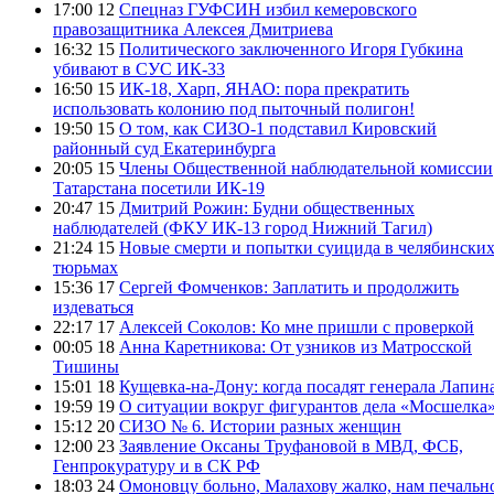
17:00 12
Спецназ ГУФСИН избил кемеровского
правозащитника Алексея Дмитриева
16:32 15
Политического заключенного Игоря Губкина
убивают в СУС ИК-33
16:50 15
ИК-18, Харп, ЯНАО: пора прекратить
использовать колонию под пыточный полигон!
19:50 15
О том, как СИЗО-1 подставил Кировский
районный суд Екатеринбурга
20:05 15
Члены Общественной наблюдательной комиссии
Татарстана посетили ИК-19
20:47 15
Дмитрий Рожин: Будни общественных
наблюдателей (ФКУ ИК-13 город Нижний Тагил)
21:24 15
Новые смерти и попытки суицида в челябински
тюрьмах
15:36 17
Сергей Фомченков: Заплатить и продолжить
издеваться
22:17 17
Алексей Соколов: Ко мне пришли с проверкой
00:05 18
Анна Каретникова: От узников из Матросской
Тишины
15:01 18
Кущевка-на-Дону: когда посадят генерала Лапин
19:59 19
О ситуации вокруг фигурантов дела «Мосшелка
15:12 20
СИЗО № 6. Истории разных женщин
12:00 23
Заявление Оксаны Труфановой в МВД, ФСБ,
Генпрокуратуру и в СК РФ
18:03 24
Омоновцу больно, Малахову жалко, нам печальн