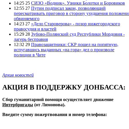
14:25 25
СИЗО «Водник». Узники Болотки и Боровиков
12:55 27
Путин подписал закон, позволяющий
пересматривать приговор в сторону ухудшения положени
обвиняемого
14:23 27
«Дело Староверова» - позор нижегородского
правосудия и властей
15:29 28
Зубово-Полянский суд Республики Мордовия -
лагерь бесправия
12:32 29
Правозащитники: СКР пошел на попятную,
испугавшись выданных «на гора» дел о произволе
полиции в Чите
Архив новостей
АКЦИЯ В ПОДДЕРЖКУ ДОНБАССА:
Сбор гуманитарной помощи осуществляет движение
Интербригады
(от Лимонова).
Введите сумму пожертвования и номер телефона: