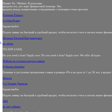
Привет Sir / Madam; Я допускаю
кредиты тех, кто ищет финансовой помощи. Это
кредита между конкретными сотрудниками с помощью очень простых
/Freeman Finance
Г-н Рам Кумар
Здравствуйте
Подать заявку на быстрый и удобный кредит, чтобы погасить счета и начать новое финан
/Казанин Евгений Владимирович
,
mr telson
TELSON LOAN,
Do you need a loan? Apply now. Do you need a loan? Apply now. We offer all types
/В Коми не осталось воров в законе
Zydrunas Jasinskas
Дешевые и доступные процентные ставки в размере 4% и на срок от 1 до 50 лет, а кредит
/Бенсон
Г-н Уильям Джексон
Здравствуйте
Подать заявку на быстрый и удобный кредит, чтобы погасить счета и начать новое финан
/404
sir joel williams