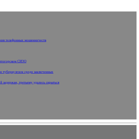
ения телефонных мошенничеств
нитогорском СИЗО
ти туберкулезом среди заключенных
й задержан, третьему удалось скрыться