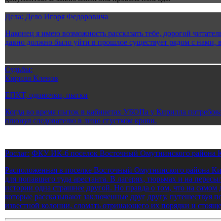
Дела:
Дело Игоря Федоровича
Наконец я имею возможность рассказать тебе, дорогой читатель
давно должно было уйти в прошлое существует рядом с нами, в
Судьбы:
Кирилл Кленов
ЕПКТ, одиночки, пытки
Когда во время пыток в кабинетах УБОПа у Кирилла потребова
плюнул следователю в лицо сгустком крови.
Рослаг:
ФКУ ИК-6 поселок Восточный Омутнинского района К
Расположенная в поселке Восточный Омутнинского района Кир
для попавшего туда арестанта. В лагерях, тюрьмах и на перес
истории одна страшнее другой. Но правда о том, что на самом 
которые рассказывают заключенные друг другу, путешествуя п
известной колонии, сломать отрицающего их порядки и стоящего