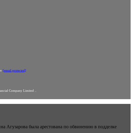
те
[email protected]
cial Company Limited ..
нна Агузарова была арестована по обвинению в подделке