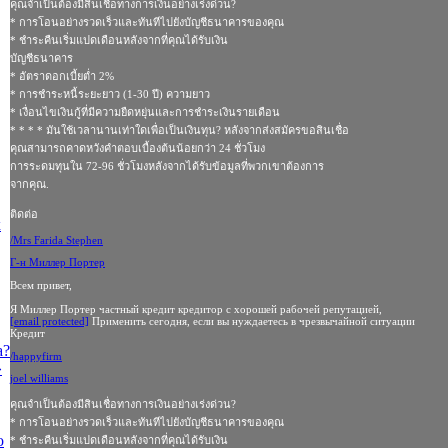
คุณจำเป็นต้องมีสินเชื่อทางการเงินอย่างเร่งด่วน?
* การโอนอย่างรวดเร็วและทันทีไปยังบัญชีธนาคารของคุณ
* ชําระคืนเริ่มแปดเดือนหลังจากที่คุณได้รับเงิน
บัญชีธนาคาร
* อัตราดอกเบี้ยต่ำ 2%
* การชำระหนี้ระยะยาว (1-30 ปี) ความยาว
* เงื่อนไขเงินกู้ที่มีความยืดหยุ่นและการชำระเงินรายเดือน
* * * * มันใช้เวลานานเท่าใดเพื่อเป็นเงินทุน? หลังจากส่งสมัครขอสินเชื่อ
คุณสามารถคาดหวังคำตอบเบื้องต้นน้อยกว่า 24 ชั่วโมง
การระดมทุนใน 72-96 ชั่วโมงหลังจากได้รับข้อมูลที่พวกเขาต้องการ
จากคุณ.
ติดต่อ
х
/Mrs Farida Stephen
Г-н Миллер Портер
Всем привет,
Я Миллер Портер частный кредит кредитор с хорошей рабочей репутацией,
[email protected]
Применить сегодня, если вы нуждаетесь в чрезвычайной ситуации
Кредит
а?
/happyfirm
»
joel williams
คุณจำเป็นต้องมีสินเชื่อทางการเงินอย่างเร่งด่วน?
* การโอนอย่างรวดเร็วและทันทีไปยังบัญชีธนาคารของคุณ
о
* ชําระคืนเริ่มแปดเดือนหลังจากที่คุณได้รับเงิน