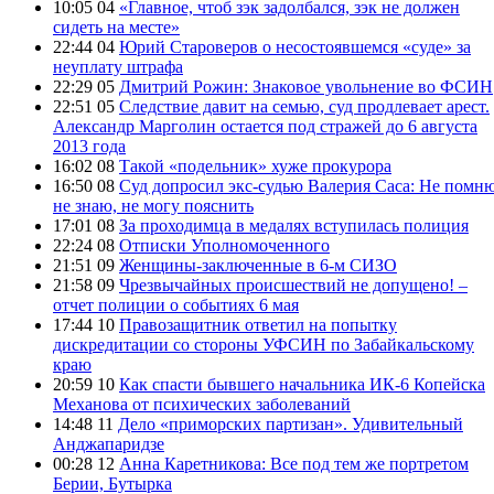
10:05 04
«Главное, чтоб зэк задолбался, зэк не должен
сидеть на месте»
22:44 04
Юрий Староверов о несостоявшемся «суде» за
неуплату штрафа
22:29 05
Дмитрий Рожин: Знаковое увольнение во ФСИН
22:51 05
Следствие давит на семью, суд продлевает арест.
Александр Марголин остается под стражей до 6 августа
2013 года
16:02 08
Такой «подельник» хуже прокурора
16:50 08
Суд допросил экс-судью Валерия Саса: Не помню
не знаю, не могу пояснить
17:01 08
За проходимца в медалях вступилась полиция
22:24 08
Отписки Уполномоченного
21:51 09
Женщины-заключенные в 6-м СИЗО
21:58 09
Чрезвычайных происшествий не допущено! –
отчет полиции о событиях 6 мая
17:44 10
Правозащитник ответил на попытку
дискредитации со стороны УФСИН по Забайкальскому
краю
20:59 10
Как спасти бывшего начальника ИК-6 Копейска
Механова от психических заболеваний
14:48 11
Дело «приморских партизан». Удивительный
Анджапаридзе
00:28 12
Анна Каретникова: Все под тем же портретом
Берии, Бутырка