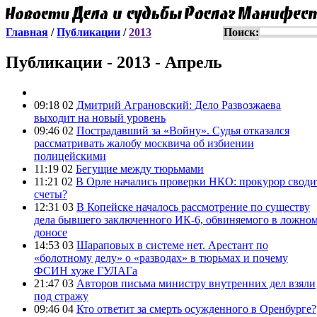
Главная
/
Публикации
/
2013
Поиск:
Публикации - 2013 - Апрель
09:18 02
Дмитрий Аграновский: Дело Развозжаева
выходит на новый уровень
09:46 02
Пострадавший за «Войну». Судья отказался
рассматривать жалобу москвича об избиении
полицейскими
11:19 02
Бегущие между тюрьмами
11:21 02
В Орле начались проверки НКО: прокурор своди
счеты?
12:31 03
В Копейске началось рассмотрение по существу
дела бывшего заключенного ИК-6, обвиняемого в ложно
доносе
14:53 03
Шараповых в системе нет. Арестант по
«болотному делу» о «разводах» в тюрьмах и почему
ФСИН хуже ГУЛАГа
21:47 03
Авторов письма министру внутренних дел взяли
под стражу
09:46 04
Кто ответит за смерть осужденного в Оренбурге?