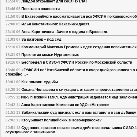
16:24 05
Лондон открывает для себя ПУТЛАГ
16:46 05
Понятая в опасности
21:50 05
В Екатеринбурге рассматривается иск УФСИН по Кировской о
22:00 05
Илья Константинов: Заказчики давят
23:10 06
Анна Каретникова: Зачем я ездила в Брюссель
01:03 07
За разговор – под суд
15:10 07
Комментарий Максима Громова к идее создания попечительс
18:31 07
Проклятие семьи Нургалиевых
19:16 07
Беспредел в СИЗО-4 УФСИН России по Московской области
18:40 09
«ГУФСИН по Челябинской области в очередной раз написал о т
спокойно…»
19:01 09
Как ломают судьбы
23:30 10
Оксана Челышева о ситуации с отказом в предоставлении ст
00:55 11
ИК-5 г.Нижний Тагил. Администрация издевается над заключе
22:42 11
Анна Каретникова: Комиссия по УДО в Матроске
01:51 13
Забайкальский суд признал: если вам вставили в зад дубинку 
02:02 13
Кто убивает полицейских в Новочеркасске?
20:51 13
Суд вновь признал незаконными действия начальника СИЗО-1
осужденного с защитником