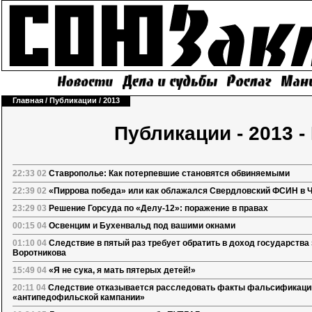
Главная
/
Публикации
/
2013
Публикации - 2013 
22:33 02
Ставрополье: Как потерпевшие становятся обвиняемыми
22:39 02
«Пиррова победа» или как облажался Свердловский ФСИН в Ч
23:29 03
Решение Горсуда по «Делу-12»: поражение в правах
00:15 04
Освенцим и Бухенвальд под вашими окнами
01:10 04
Следствие в пятый раз требует обратить в доход государства 
Воротникова
15:49 04
«Я не сука, я мать пятерых детей!»
20:11 04
Следствие отказывается расследовать факты фальсификаци
«антипедофильской кампании»