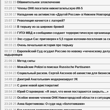
12:11 15
Обвинительное злоключение
03:20 17
Члены ОНК посетили нижнетагильскую ИК-5
13:30 17
Нападение на активистов «Другой России» в Нижнем Новгоро
15:07 17
Революция начнется с лагерей?
14:43 18
В тюрьму из-за широких бровей
00:05 19
ГУПЭ МВД и сообщники создают террористическую организац
18:22 19
Экс-судья Сас приговорен к 5,5 годам колонии-поселения за 
00:33 21
Очень печальная история про тюрьму
00:37 21
Европейский Суд осудил Россию по новому «чеченскому делу
кадыровцев
21:06 21
Метод силы
01:10 23
Можайские Polizei в поисках Russische Partisanen
13:04 23
Социальный расизм. Сергей Аксенов об амнистии для бизнес
14:49 23
Дмитрий Анатольевич модернизирует УК
20:17 24
С днем новой аристократии!
18:04 25
Юрий Староверов: «Я знал, что меня постараются закрыть…»
18:52 25
Особое мнение членов ОНК Нижегородской области о ситуации
23:28 25
Анна Каретникова: О суде над «болотниками»