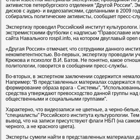
активистов петербургского отделения “Другой России”. Э
дисков с аудио- и видеозаписями, сделанными в 2009 год
собирались политические активисты, сообщает пресс-сл
Экспертизу проводил Российский институт культурологи.
экстремистскими футболки с надписью “Православие или 
сайта Навального rospil.info, на котором двуглавый орел
«Другая Россия» отмечает, что сотрудники данного инсти
некомпетентностью. Во-первых, экспертизу проводили уч
Крюкова и психолог В.И. Батов. Не понятно, какое отнош
политологии, говорится в сообщении пресс-службы.
Во-вторых, в экспертном заключении содержится немал
Например: “В представленных материалах содержатся 
формирование образа врага - Системы”, “Использованн
средства утверждают превосходство данной группы над
общественными и социальными группами”.
Характерно, что видеозаписи не цветные, а черно-белые
“специалисты” Российского института культурологии. Тем
вывод, что на записи присутствуют флаги НБП (на самом
черного, а не красного цвета).
Эксперты сумели найти в представленных материалах д