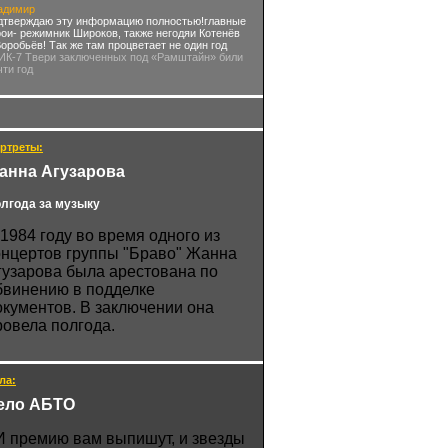
адимир
дтверждаю эту информацию полностью!главные
рои- режимник Широков, также негодяи Котенёв
Воробьёв! Так же там процветает не один год
 ИК-7 Твери заключенных под «Рамштайн» били
чти год
ртреты:
анна Агузарова
лгода за музыку
 1984 году во время одного из
онцертов группы "Браво" Жанна
гузарова была арестована по
бвинению в подделке
окументов. В заключении она
ровела полгода.
ла:
ело АБТО
И премию вам выпишут, и звезды