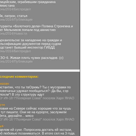
лицейским, ограбившим гражданина
бекистана
юнь
/2014
/Беспредел
йк, патрон, статья
юнь
/2014
/Публикации
гуранты «Болотного дела» Полина Стронгина и
ег Мельников попали под амнистию
юнь
/2014
/Новости
Архангельске за нападение на граждан и
льсификацию документов перед судом
едстанет бывший инспектор ГИБДД
юнь
/2014
/Беспредел
ЗО-6. Живая плоть чужих раскладов. (с)
юнь
/2014
/Публикации
следние комментарии:
мазан
нстантин, что ты твОрижь? Ты с мусорами по
ловечачьи удумал пообщаться? -Да Вы, сэр
глохли"! В эту структуру идут
КУ ИК-18 \"Полярная Сова\" поселок Харп ЯНАО
стя
ловия на Севере сейчас хорошие что за чушь
 тут пишите. Они не на курорте, заслужили
бята, дерзайте... мясо
КУ ИК-18 \"Полярная Сова\" поселок Харп ЯНАО
ья
делом ей суке. Попросила достать ей экстази,
об любовью позаниматься. В итоге сел на 3 года.