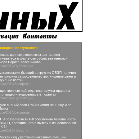
следние поступления:
вокат: данные экспертизы заставляют
мневаться в факте самоубийства генерал-
йора Бориса Колесникова
юль
/2014
/Публикации
Архангельске бывший сотрудник ОБЭП получил
лет колонии за мошенничество, хищение денег и
лучение взятки
юль
/2014
/Беспредел
щественные наблюдатели получат право на
то, видео и аудиозапись в тюрьмах
юль
/2014
/Публикации
Туле пьяный боец ОМОН избил женщину и ее
бенка
юль
/2014
/Беспредел
ПЧ обязал власти РФ обеспечить безопасность
жчины, сообщившего о пытках и изнасиловании
ИК-14
юль
/2014
/Новости
Москве суд ужесточил наказание бывшим