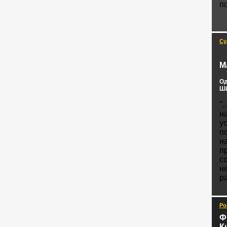
п
Су
М
Од
ШИ
".
н
у
п
н
п
с
н
ра
Ро
Ф
К