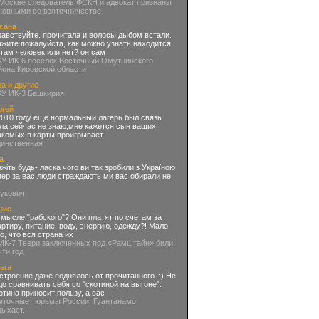
 Москве следователь ФСКН и адвокат признаны
новными во взяточничестве
сана
равствуйте. прочитала и волосы дыбом встали.
ажите пожалуйста, как можно узнать находится
 там человек или нет? он сам
КУ ИК-6 поселок Восточный Омутнинского
йона Кировской области
а и другие
КУ ИК-3 Башкирия
ргей
2010 году еще нормальный лагерь был,связь
ла,сейчас не знаю,мне кажется сын ваших
акомых в карты проигрывает .
динственная
а
ажіть будь- ласка чого ви так зробили з Україною
пер за вас люди страждають ми вас обирали не
нукович
нис
смысле "рабского"? Они платят по счетам за
артиру, питание, воду, энергию, одежду?! Мало
го, что вся страна их
 ИК-7 Твери заключенных под «Рамштайн» били
чти год
ьга
строение даже поднялось от прочитанного. :) Не
до сравнивать себя со "скотиной на выгоне".
отина приносит пользу, а вас
ыточные тюрьмы России. Гуантанамо
дыхает...