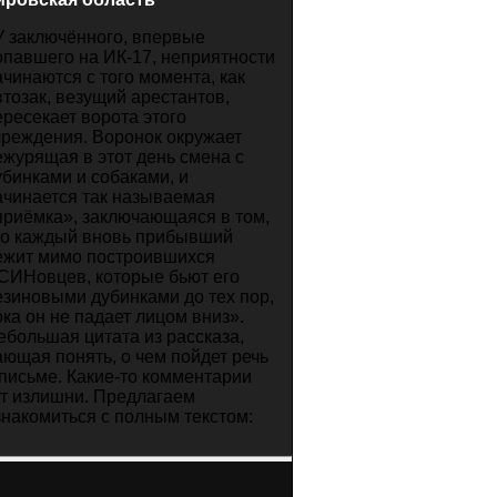
У заключённого, впервые
опавшего на ИК-17, неприятности
ачинаются с того момента, как
втозак, везущий арестантов,
ересекает ворота этого
чреждения. Воронок окружает
ежурящая в этот день смена с
убинками и собаками, и
ачинается так называемая
приёмка», заключающаяся в том,
то каждый вновь прибывший
ежит мимо построившихся
СИНовцев, которые бьют его
езиновыми дубинками до тех пор,
ока он не падает лицом вниз».
ебольшая цитата из рассказа,
ающая понять, о чем пойдет речь
 письме. Какие-то комментарии
ут излишни. Предлагаем
знакомиться с полным текстом: