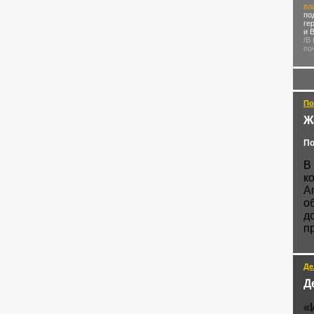
вл
по
ге
и 
/В
по
По
Ж
По
В
к
А
о
д
п
Де
Д
«