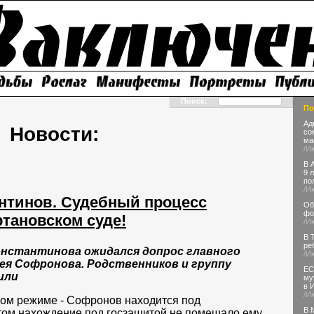
Поиск:
По
Ад
Новости:
со
ма
/И
В 
9 
по
/И
нтинов. Судебный процесс
Об
фо
ртановском суде!
/И
В 
ре
 Константинова ожидался допрос главного
/И
ея Софронова. Родственников и группу
ЕС
или
му
в 
/И
том режиме - Софронов находится под
В 
этом нахождение под госзащитой не помешало ему