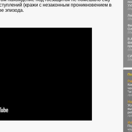
по
ступлений (кражи с незаконным проникновением в
Уз
/И
ре эпизода.
Ла
/И
Фи
Ол
/И
В 
фа
пр
/И
СИ
/И
По
Ра
Ко
че
"о
/Ф
На
Ус
вы
ре
/Ф
Ил
По
чт