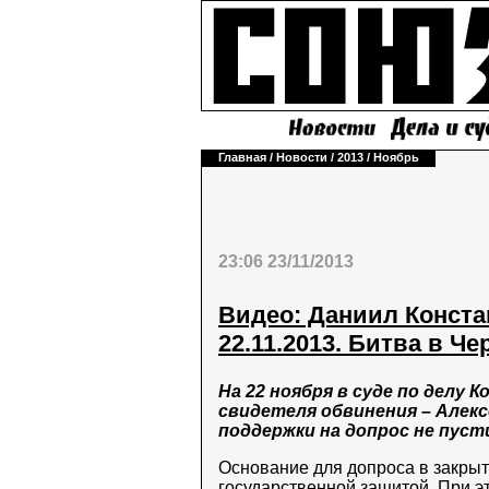
Главная
/
Новости
/
2013
/
Ноябрь
23:06 23/11/2013
Видео: Даниил Конста
22.11.2013. Битва в Че
На 22 ноября в суде по делу
свидетеля обвинения – Алекс
поддержки на допрос не пуст
Основание для допроса в закры
государственной защитой. При 