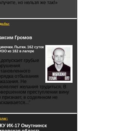
олучите, но нельзя же так!»
дьбы:
аксим Громов
иночки. Пытки. 162 суток
ЗО из 182 в лагере
..допускает грубые
арушения
становленного
орядка отбывания
аказания. Не
роявляет желания трудиться. В
овершенном преступлении вину
е признает, в содеянном не
скаивается..."
слаг:
КУ ИК-17 Омутнинск
ировская область