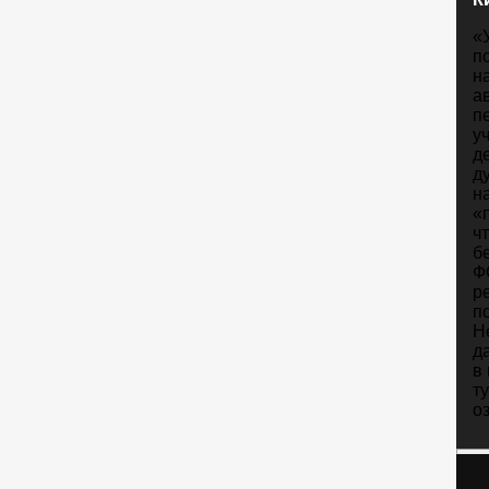
«
п
н
а
п
у
д
д
н
«
ч
б
Ф
р
п
Н
д
в
т
о