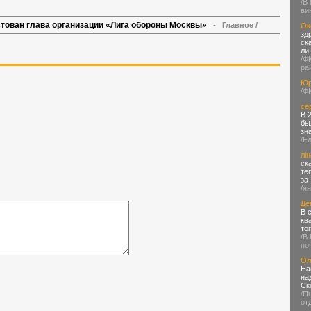
/В
ви
стован глава организации «Лига обороны Москвы»
-
Главное
/
Ок
зд
ск
ли
/Ф
ра
Юр
/Ф
се
В 
бы
зн
/Е
лін
ск
те
за
/я
Де
В 
кв
то
/В
по
Ол
На
на
Ск
/П
от