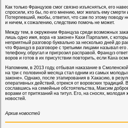
Как только Французов смог связно изъясняться, его наве
спросили, кто бы, по его мнению, мог желать ему смерти 
Потерпевший, якобы, ответил, что сам по этому поводу н
и ничем, к сожалению, следствию помочь не может.
Между тем, в окружении Француза среди возможных зак
лишь одно имя, вора «в законе» Кахи Парпалия, с кото
неприятный разговор буквально за несколько дней до рас
что Француз в разговоре с третьими лицами называл его 
телефону, обругал и пригрозил расправой. Француз ответи
воров и готов в их присутствии повторить, если Каха осм
Напомним, в 2013 году, отбывая наказание в Смоленско
на три с половиной месяца стал одним из самых молоды
законе». Однако, после этапирования в Хакасию, в резу
оперативных действий, отрекся от воровских традиций. В
сославшись на семейные обстоятельства, Максим добро
ворами от притязаний на титул. Его, на сносях, молодая
новостей.
Архив новостей