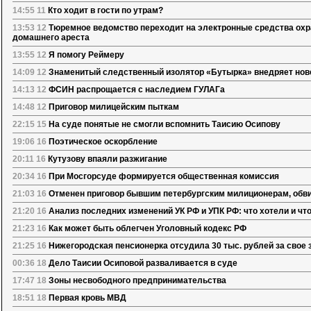
14:55 11
Кто ходит в гости по утрам?
13:53 12
Тюремное ведомство переходит на электронные средства охр
домашнего ареста
13:55 12
Я помогу Реймеру
14:09 12
Знаменитый следственный изолятор «Бутырка» внедряет нов
14:13 12
ФСИН распрощается с наследием ГУЛАГа
14:48 12
Приговор милицейским пыткам
22:15 15
На суде понятые не смогли вспомнить Таисию Осипову
19:06 16
Поэтическое оскорбление
20:11 16
Кутузову впаяли разжигание
20:34 16
При Мосгорсуде формируется общественная комиссия
21:03 16
Отменен приговор бывшим петербургским милиционерам, обв
21:20 16
Анализ последних изменений УК РФ и УПК РФ: что хотели и чт
21:23 16
Как может быть облегчен Уголовный кодекс РФ
21:25 16
Нижегородская пенсионерка отсудила 30 тыс. рублей за свое
00:36 18
Дело Таисии Осиповой разваливается в суде
17:47 18
Зоны несвободного предпринимательства
18:51 18
Первая кровь МВД