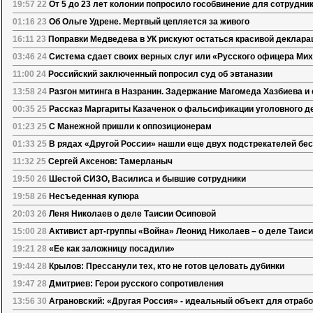
19:57 22
От 5 до 23 лет колонии попросило гособвинение для сотрудн
01:16 23
Об Ольге Удрене. Мертвый цепляется за живого
16:11 23
Поправки Медведева в УК рискуют остаться красивой деклара
03:46 24
Система сдает своих верных слуг или «Русского офицера Ми
11:00 24
Российский заключенный попросил суд об эвтаназии
13:58 24
Разгон митинга в Назранин. Задержание Магомеда Хазбиева и 
00:35 25
Рассказ Маргариты Казаченок о фальсификации уголовного д
01:23 25
С Манежной пришли к оппозиционерам
01:33 25
В рядах «Другой России» нашли еще двух подстрекателей бе
11:32 25
Сергей Аксенов: Тамерланыч
19:50 26
Шестой СИЗО, Василиса и бывшие сотрудники
19:58 26
Несъеденная купюра
20:03 26
Леня Николаев о деле Таисии Осиповой
15:00 28
Активист арт-группы «Война» Леонид Николаев – о деле Таис
19:21 28
«Ее как заложницу посадили»
19:44 28
Крылов: Прессанули тех, кто не готов целовать дубинки
19:47 28
Дмитриев: Герои русского сопротивления
13:56 30
Аграновский: «Другая Россия» - идеальный объект для отраб