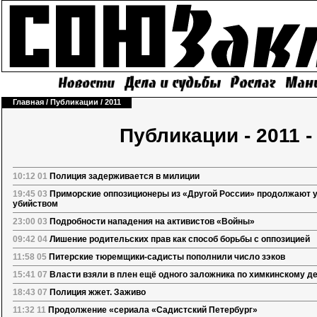
Главная
/
Публикации
/
2011
Публикации - 2011 -
10:12 01
Полиция задерживается в милиции
19:45 03
Приморские оппозиционеры из «Другой России» продолжают у
убийством
23:00 03
Подробности нападения на активистов «Войны»
09:42 04
Лишение родительских прав как способ борьбы с оппозицией
11:58 05
Питерские тюремщики-садисты пополнили число зэков
15:41 07
Власти взяли в плен ещё одного заложника по химкинскому д
18:43 07
Полиция жжет. Заживо
11:32 11
Продолжение «сериала «Садистский Петербург»