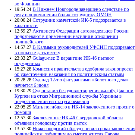
во Франции
19:54 24
В Нижнем Новгороде завершено следствие по
делу о «причинении боли» сотруднику ОМОН
20:00 24
Сотрудник камчатской ИК-5 подозревается в
халатности
12:59 27
Активиста Федерации автовладельцев России
подозревают в применении насилия в отношении
полицейского
14:57 27
В Калмыки руководителей УФСИН подозревают
в попытке дать взятку
23:33 27
Gulagu-net: В карантине ИК-46 пытают
осужденных
15:27 28
Комиссия правительства одобрила законопроект
об ужесточении наказания по политическим статьям
20:28 28
Суд над 12-тю фигурантами «Болотного дела»
начнется 6 июня
19:30 29
Суд оставил без удовлетворения жалобу Дженни
Курпен на отказ Миграционной службы Украины в
предоставлении ей статуса беженца
22:05 29
Мать погибшего в ИК-14 заключенного просит о
помощи
12:57 30
Заключенные ИК-46 Свердловской области
объявили голодовку против пыток
13:57 30
Нижегородский облсуд снизил сроки заключени
полицейским, забившим до смерти жителя Сарова