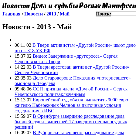
Главная
/
Новости
/
2013
/
Май
Поиск:
Новости - 2013 - Май
00:11 02
В Твери активистам «Другой России» шьют дело
по ст. 318 УК РФ
15:37 02
Видео: Задержание «другоросса» Сергея
Череповского в Твери
14:22 03
В Твери арестован активист «Другой России»
Сергей Череповский
23:35 03
Дело Староверова: Показания «потерпевшего»
омоновца Лебедева
09:48 06
ССП признал члена «Другой России» Сергея
Череповского политзаключенным
15:13 07
Европейский суд обязал выплатить 9000 евро
жителю Набережных Челнов за пыточные условия
содержания в ИВС
15:59 07
В Оренбурге завершено расследование дела
бывшей судьи, вынесшей 17 заведомо неправосудных
решений
16:09 07
В Рубцовске завершено расследование дела