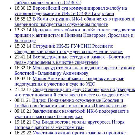
гибели заключенного в СИЗО-2
16:30 13
Европейский суд коммуницировал жалобу на
условия содержания в ИВС и СИЗО Татарстана
16:55 13
В Коми сотрудник ИК-1 обвиняется в присвоени
вверенного имущества и служебном подлоге
13:37 14
Продолжаются обыски по «Болотке»: следовател
пришли к активистам в Нижнем Новгороде, Ярославле и
Белгороде
15:33 14
Сотрудник ИК-52 ГУФСИН России по
Свердловской области осужден за получение взяток
21:41 14
Все задержанные сегодня в рамках «Болотного
дела» допрошены в качестве свидетелей
16:32 16
Мосгорсуд отменил на продление ареста «узнику
Болотной» Владимиру Акименкову
18:03 16
Мария Алехина объявит голодовку в случае
недопущения к участию в суде по УДО
21:42 17
Свидетельница по делу Староверова подтвердил
что текст показаний составляла вместе со следователем
08:11 21
Видео: Пожизненно осужденные Королев и
Голбан о выбивании явок в колонии «Полярная сова»
09:10 21
Заключенных камчатской ИК-6 подозревают в
участии в массовых беспорядках
19:18 21
Суд Владивостока уволил другоросса Игоря
Попова с работы за «экстремизм»
16:29 22
Участников акции против закона о прописке