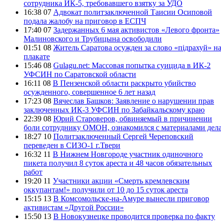
сотрудника ИК-5, требовавшего взятку за УДО
16:38 07
Адвокат политзаключенной Таисии Осиповой
подала жалобу на приговор в ЕСПЧ
17:40 07
Задержанных 6 мая активистов «Левого фронта»
Малиновского и Трубицына освободили
01:51 08
Житель Саратова осужден за слово «пiдрахуй» н
плакате
15:46 08
Gulagu.net: Массовая попытка суицида в ИК-2
УФСИН по Саратовской области
16:11 08
В Пензенской области раскрыто убийство
осужденного, совершенное 6 лет назад
17:23 08
Вячеслав Башков: Заявление о нарушении прав
заключенных ИК-3 УФСИН по Забайкальскому краю
22:39 08
Юрий Староверов, обвиняемый в причинении
боли сотруднику ОМОН, ознакомился с материалами дел
18:27 10
Политзаключенный Сергей Череповский
переведен в СИЗО-1 г.Твери
16:32 11
В Нижнем Новгороде участник одиночного
пикета получил 8 суток ареста и 48 часов обязательных
работ
19:20 11
Участники акции «Смерть кремлевским
оккупантам!» получили от 10 до 15 суток ареста
15:15 13
В Комсомольске-на-Амуре вынесли приговор
активистам «Другой России»
15:50 13
В Новокузнецке проводится проверка по факту