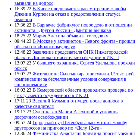
вызвали на допрос
16:39 22
В Киеве продолжается рассмотрение жалобы
Дженни Курпен на отказ в предоставлении статуса
беженца
17:36 22
В Барнауле фабрикуют новое дело в отношении
активиста «Другой России» Дмитрия Бычкова
18:25 22
Мария Алехина объявила голодовку
09:44 23
В Москве у активистов «Левого фронта» прошл
обыски по «Болотному делу»
12:48 23
Заявление председателя ОНК Нижегородской
области Листкова относительно ситуации в ИК-11
13:07 23
У бывшего охранника Сергея Удальцова проходи
обыск
15:07 23
Жительнице Сыктывкара присудили 17 тыс. руб.
компенсации за бесчеловечные условия содержания в
спецприемнике
16:03 23
В Кемеровской области проводится проверка по
факту смерти осужденного в ИК-21
17:11 23
Василий Кузьмин отпущен после допроса в
качестве свидетеля
19:17 23
Суд отказал Марии Алехиной в условно-
досрочном освобождении
09:57 24
Городской суд Петербурга рассмотрит жалобу
другороссов на приговор по «Делу 12-ти»
12:36 24
Феминистка Анастасия Брязгина просит убежищ