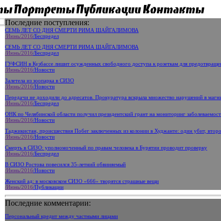
Последние поступления:
СЕМЬ ЛЕТ СО ДНЯ СМЕРТИ РИМА ШАЙГАЛИМОВА
/Июнь
/2016
/Беспредел
СЕМЬ ЛЕТ СО ДНЯ СМЕРТИ РИМА ШАЙГАЛИМОВА
/Июнь
/2016
/Беспредел
ГУФСИН в Кузбассе лишит осужденных свободного доступа к розеткам для предотвращ
/Июнь
/2016
/Новости
Залетела из зоопарка в СИЗО
/Июнь
/2016
/Новости
Передачи не доходили до адресатов. Прокуратура вскрыла множество нарушений в маг
/Июнь
/2016
/Беспредел
ОНК по Челябинской области получил президентский грант на мониторинг заболеваемос
/Июнь
/2016
/Новости
Таджикистан, происшествия Побег заключенных из колонии в Худжанте: один убит, второ
/Июнь
/2016
/Новости
Смерть в СИЗО: уполномоченный по правам человека в Бурятии проводит проверку
/Июнь
/2016
/Беспредел
В СИЗО Ростова повесился 35-летний обвиняемый
/Июнь
/2016
/Новости
Женский ад: в московском СИЗО «666» творятся страшные вещи
/Июнь
/2016
/Публикации
Последние комментарии:
Персональный кредит между частными лицами