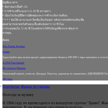
บัญชีธนาคาร
* อัตราดอกเบี้ยต่ำ 2%
* การชำระหนี้ระยะยาว (1-30 ปี) ความยาว
* เงื่อนไขเงินกู้ที่มีความยืดหยุ่นและการชำระเงินรายเดือน
* * * * มันใช้เวลานานเท่าใดเพื่อเป็นเงินทุน? หลังจากส่งสมัครขอสินเชื่อ
คุณสามารถคาดหวังคำตอบเบื้องต้นน้อยกว่า 24 ชั่วโมง
การระดมทุนใน 72-96 ชั่วโมงหลังจากได้รับข้อมูลที่พวกเขาต้องการ
จากคุณ.
ติดต่อ
/Mrs Farida Stephen
Семен
Здраствуйте мне нужен кредит длярасширение бизнеса 200 000 т евро напешите в эл поч
/LOAN Fast limited
Mrs George Winston
Уважаемый клиент, я миссис Джордж Уинстон, директор по маркетингу ДЖОРДЖЕМ Finan
/Mr John
–
Портреты:
Жанна Агузарова
Полгода за музыку
В 1984 году во время одного из концертов группы "Браво" Жа
документов. В заключении она провела полгода.