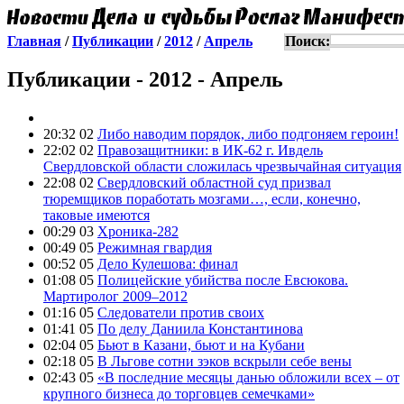
Главная
/
Публикации
/
2012
/
Апрель
Поиск:
Публикации - 2012 - Апрель
20:32 02
Либо наводим порядок, либо подгоняем героин!
22:02 02
Правозащитники: в ИК-62 г. Ивдель
Свердловской области сложилась чрезвычайная ситуация
22:08 02
Свердловский областной суд призвал
тюремщиков поработать мозгами…, если, конечно,
таковые имеются
00:29 03
Хроника-282
00:49 05
Режимная гвардия
00:52 05
Дело Кулешова: финал
01:08 05
Полицейские убийства после Евсюкова.
Мартиролог 2009–2012
01:16 05
Следователи против своих
01:41 05
По делу Даниила Константинова
02:04 05
Бьют в Казани, бьют и на Кубани
02:18 05
В Льгове сотни зэков вскрыли себе вены
02:43 05
«В последние месяцы данью обложили всех – от
крупного бизнеса до торговцев семечками»