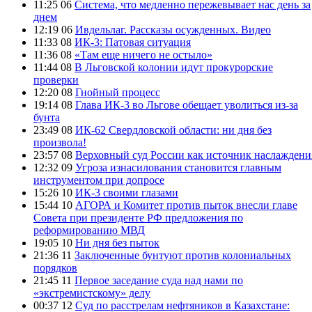
11:25 06
Система, что медленно пережевывает нас день за
днем
12:19 06
Ивдельлаг. Рассказы осужденных. Видео
11:33 08
ИК-3: Патовая ситуация
11:36 08
«Там еще ничего не остыло»
11:44 08
В Льговской колонии идут прокурорские
проверки
12:20 08
Гнойный процесс
19:14 08
Глава ИК-3 во Льгове обещает уволиться из-за
бунта
23:49 08
ИК-62 Свердловской области: ни дня без
произвола!
23:57 08
Верховный суд России как источник наслаждени
12:32 09
Угроза изнасилования становится главным
инструментом при допросе
15:26 10
ИК-3 своими глазами
15:44 10
АГОРА и Комитет против пыток внесли главе
Совета при президенте РФ предложения по
реформированию МВД
19:05 10
Ни дня без пыток
21:36 11
Заключенные бунтуют против колониальных
порядков
21:45 11
Первое заседание суда над нами по
«экстремистскому» делу
00:37 12
Суд по расстрелам нефтяников в Казахстане: