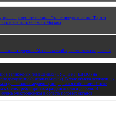
, про современное гестапо. Это не преувеличение. То, что
сего в каких-то 60 км. от Москвы
х козлов отпущения. Мы несем свой крест чистоты воровской
ятий в запираемых помещениях (СУС, ПКТ, ШИЗО) на
еподразделение (в черных масках). В ходе обыска осужденных
 команду выполнял медленно, подвергался избиениям. После
м к стене, требуя при этом раздвигать ноги до боли. В
ялись электрошокеры в область половых органов.