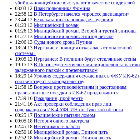
убийцы-полицейские выступают в качестве свидетелей
03:03 12
План полковника Фомина
22:58 12
В Петербурге начался «процесс двенадцати»
23:44 12
Безнаказанность порождает чудовищ
01:23 13
Милицейский роман
01:26 13
Милицейский роман. Второй и третий эпизоды
01:27 13
Милицейский роман. Эпизод четыре
12:06 13
Суды нового срока Путина
18:24 13
Нургалиев: полиция отказалась от «палочной
системы»
19:05 13
Нургалиев: В полиции будут стеклянные стены
19:15 13
В Пензе судят четверых милиционеров за насили
задержанного палкой с презервативом
18:29 14
Условия содержания осужденных в ФКУ ИК-62 
соответствуют законодательству
21:58 15
Вопреки противодействиям и расстояниям:
правозащитные поездки в ИК-62 продолжаются
17:39 16
Гражданин, пройдемте
21:41 16
Акт проверки соблюдения прав лиц,
содержащихся ИК-4 УФСИН по Тульской области
00:25 17
Полицейские пытали ломом
00:05 18
История одного выстрела
02:45 18
Нетерпимость власти
02:50 18
Милицейский роман. Эпизод пять
02:52 18
Милицейский роман. Эпизод шесть