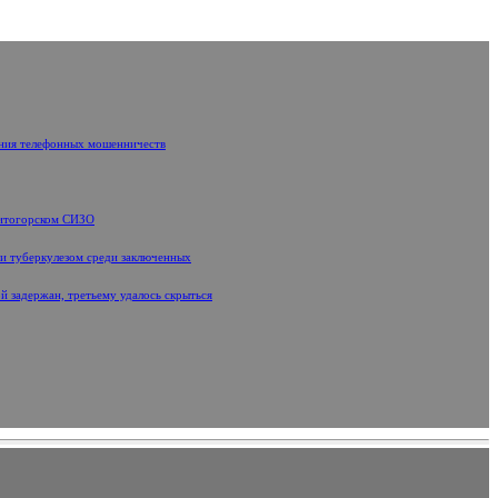
ения телефонных мошенничеств
нитогорском СИЗО
ти туберкулезом среди заключенных
й задержан, третьему удалось скрыться