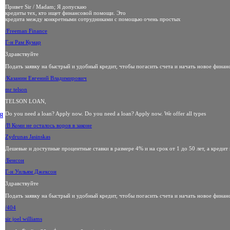
Привет Sir / Madam; Я допускаю
кредиты тех, кто ищет финансовой помощи. Это
кредита между конкретными сотрудниками с помощью очень простых
/Freeman Finance
Г-н Рам Кумар
Здравствуйте
Подать заявку на быстрый и удобный кредит, чтобы погасить счета и начать новое финан
/Казанин Евгений Владимирович
mr telson
TELSON LOAN,
я
Do you need a loan? Apply now. Do you need a loan? Apply now. We offer all types
/В Коми не осталось воров в законе
Zydrunas Jasinskas
Дешевые и доступные процентные ставки в размере 4% и на срок от 1 до 50 лет, а кредит
/Бенсон
Г-н Уильям Джексон
Здравствуйте
Подать заявку на быстрый и удобный кредит, чтобы погасить счета и начать новое финан
/404
sir joel williams