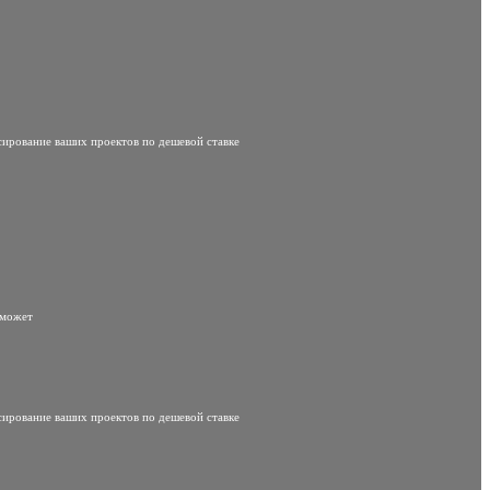
сирование ваших проектов по дешевой ставке
 может
сирование ваших проектов по дешевой ставке