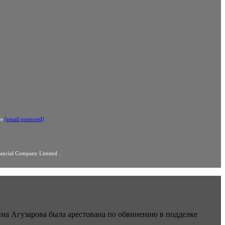
те
[email protected]
cial Company Limited ..
нна Агузарова была арестована по обвинению в подделке