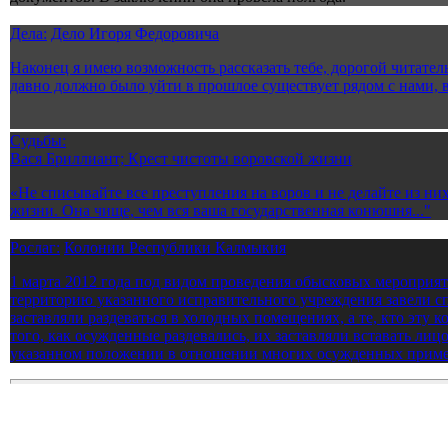
Дела:
Дело Игоря Федоровича
Наконец я имею возможность рассказать тебе, дорогой читатель
давно должно было уйти в прошлое существует рядом с нами, в
Судьбы:
Вася Бриллиант; Крест чистоты воровской жизни
«Не списывайте все преступления на воров и не делайте из ни
жизни. Она чище, чем вся ваша государственная конюшня..."
Рослаг:
Колонии Республики Калмыкия
1 марта 2012 года под видом проведения обысковых меропри
территорию указанного исправительного учреждения завели сп
заставляли раздеваться в холодных помещениях, а те, кто эту
того, как осужденные раздевались, их заставляли вставать лицо
указанном положении в отношении многих осужденных примен