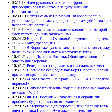
03:11 18
Член руководства «Левого фронта»
присоединился к пикетам в защиту Даниила
Константинова
06:39 19
Спустя семь лет в Марий Эл возобновлено
уголовное дело по факту доведения до самоубийства трех
несовершеннолетних
11:03 19
Арестован замначальника колонии, из которой
смог улететь один из заключенных
00:24 20
В деле Таисии Осиповой подменили свидетеля
11:37 20
Блуд правосудия
11:44 20
В Воронеже суд отказался заключать под стражу
полицейских, обвиняемых в жестоких пытках
16:41 21
Дело Дмитрия Рожина: Общение с полицией
опасно для здоровья
16:57 21
Рецидивисты подрались из-за спальных мест
19:57 21
В семье не без урода: как Боря Шабаршин слил
протест вскрывшихся зеков в парашу
01:19 24
«Новая газета» на Урале»: «ГУФСИН, наведите
порядок!»
01:33 24
Вину не признаешь, подаешь надзорные жалобы 
никакого УДО!
01:39 24
ФСИН России: «…указанная в обращении
проблема будет принята во внимание»
12:20 25
Петербургские другороссы уличили свидетеля-
оперативника Центра «Э» в лжесвидетельстве