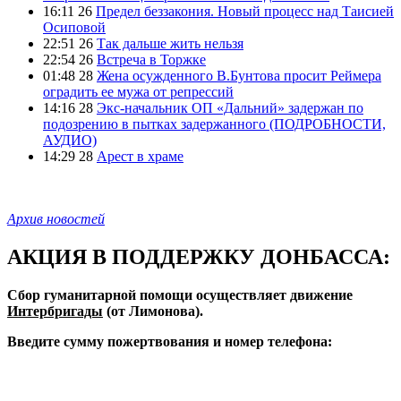
16:11 26
Предел беззакония. Новый процесс над Таисией
Осиповой
22:51 26
Так дальше жить нельзя
22:54 26
Встреча в Торжке
01:48 28
Жена осужденного В.Бунтова просит Реймера
оградить ее мужа от репрессий
14:16 28
Экс-начальник ОП «Дальний» задержан по
подозрению в пытках задержанного (ПОДРОБНОСТИ,
АУДИО)
14:29 28
Арест в храме
Архив новостей
АКЦИЯ В ПОДДЕРЖКУ ДОНБАССА:
Сбор гуманитарной помощи осуществляет движение
Интербригады
(от Лимонова).
Введите сумму пожертвования и номер телефона: