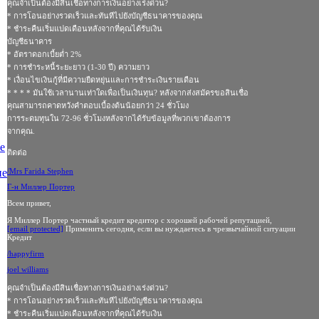
คุณจำเป็นต้องมีสินเชื่อทางการเงินอย่างเร่งด่วน?
* การโอนอย่างรวดเร็วและทันทีไปยังบัญชีธนาคารของคุณ
* ชําระคืนเริ่มแปดเดือนหลังจากที่คุณได้รับเงิน
บัญชีธนาคาร
* อัตราดอกเบี้ยต่ำ 2%
* การชำระหนี้ระยะยาว (1-30 ปี) ความยาว
* เงื่อนไขเงินกู้ที่มีความยืดหยุ่นและการชำระเงินรายเดือน
* * * * มันใช้เวลานานเท่าใดเพื่อเป็นเงินทุน? หลังจากส่งสมัครขอสินเชื่อ
คุณสามารถคาดหวังคำตอบเบื้องต้นน้อยกว่า 24 ชั่วโมง
การระดมทุนใน 72-96 ชั่วโมงหลังจากได้รับข้อมูลที่พวกเขาต้องการ
จากคุณ.
е
ติดต่อ
не
/Mrs Farida Stephen
Г-н Миллер Портер
Всем привет,
Я Миллер Портер частный кредит кредитор с хорошей рабочей репутацией,
[email protected]
Применить сегодня, если вы нуждаетесь в чрезвычайной ситуации
Кредит
/happyfirm
joel williams
คุณจำเป็นต้องมีสินเชื่อทางการเงินอย่างเร่งด่วน?
* การโอนอย่างรวดเร็วและทันทีไปยังบัญชีธนาคารของคุณ
* ชําระคืนเริ่มแปดเดือนหลังจากที่คุณได้รับเงิน