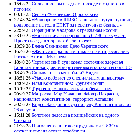
15:08 22
Снова про лом в заднем проходе и садистов в
погонах
00:15 23
Сергей Фомченков: Одна за всех
22:48 24
«Водворение в ШИЗО за незастегнутую пуговиц
водворение на год в ЕПКТ за нецензурную брань…»
22:59 24
Обращение Хабарова к гражданам России
23:00 25
«Никто сейчас специально в СИЗО не мучает.
Просто всегда в тюрьмах было плохо»
13:39 26
Елена Санникова: Дело Череповского
16:46 26
«Желтые шары почти никого не интересовали».
Рассказ Антона Мухачева
18:40 26
Чертановский суд назвал состояние здоровья
Константинова удовлетворительным и оставил его в СИ
18:46 26
Скрывают – значит били? Видео
18:51 26
«Умело работает со специальным аппаратом»
14:09 27
Илья Константинов: Кругами ходят
15:19 27
Труп есть, машина есть, а побега — нет
20:49 27
Матроска. Мэр Урлашов, байкер Некрасов,
националист Константинов, террорист Асташин
20:56 27
Видео: Заседание суда по делу Константинова от
26 августа
15:11 28
Болотное дело: два полицейских на одного
Степана
21:38 28
Применение пыток сотрудниками СИЗО к
осужденному из отряда хозобслуги