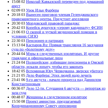
15:08 02
Николай Кавказский переведен под домашний
арест
02:09 03
Урок Ильи Фарбера
20:18 03
Вынесен приговор членам Геленджикского
правозащитного центра. Предстоит апелляция
20:30 03
Мордовский правовой парадокс
20:42 03
Копейск аукнулся «серому кардиналу» ФСИН
21:06 03
О скорой и чуткой медицинской помощи в
условиях СИЗО
22:30 03
Пенсионер и патриарх
15:13 04
Каспаров.Ru: Прямая трансляция 16 заседания
суда по «болотному делу»
20:44 04
Мэры в следственных изоляторах. И другие
граждане и официальные лица
21:24 04
Полицейские, избившие пенсионера в Омской
области, искали лопату, чтобы его закопать
18:42 05
Вспоминая Юру Червочкина, зверски убитого
21:21 05
Дело Фарбера: Этих людей надо лечить
23:41 06
9-го августа - начало процесса над Даниилом
Константиновым
00:36 07
Дело 12-ти. Слушания 6 августа — репортаж из
зала суда
00:48 07
Женщины в следственном изоляторе
15:50 08
Проект амнистии, предлагаемый
Координационному Совету оппозиции