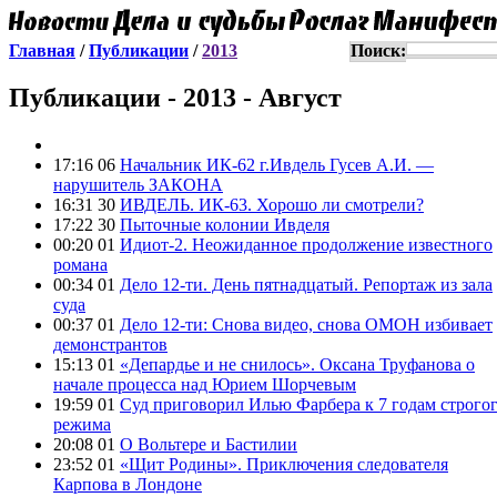
Главная
/
Публикации
/
2013
Поиск:
Публикации - 2013 - Август
17:16 06
Начальник ИК-62 г.Ивдель Гусев А.И. —
нарушитель ЗАКОНА
16:31 30
ИВДЕЛЬ. ИК-63. Хорошо ли смотрели?
17:22 30
Пыточные колонии Ивделя
00:20 01
Идиот-2. Неожиданное продолжение известного
романа
00:34 01
Дело 12-ти. День пятнадцатый. Репортаж из зала
суда
00:37 01
Дело 12-ти: Снова видео, снова ОМОН избивает
демонстрантов
15:13 01
«Депардье и не снилось». Оксана Труфанова о
начале процесса над Юрием Шорчевым
19:59 01
Суд приговорил Илью Фарбера к 7 годам строго
режима
20:08 01
О Вольтере и Бастилии
23:52 01
«Щит Родины». Приключения следователя
Карпова в Лондоне