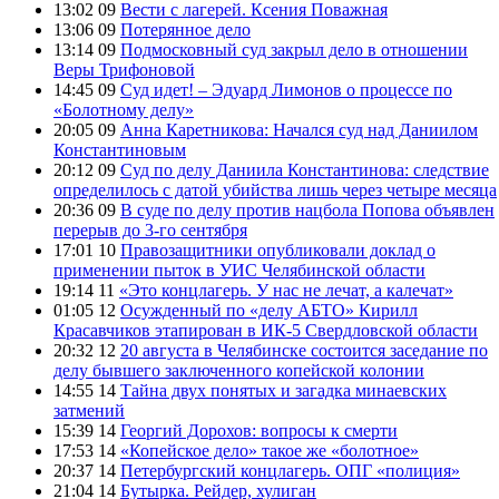
13:02 09
Вести с лагерей. Ксения Поважная
13:06 09
Потерянное дело
13:14 09
Подмосковный суд закрыл дело в отношении
Веры Трифоновой
14:45 09
Суд идет! – Эдуард Лимонов о процессе по
«Болотному делу»
20:05 09
Анна Каретникова: Начался суд над Даниилом
Константиновым
20:12 09
Суд по делу Даниила Константинова: следствие
определилось с датой убийства лишь через четыре месяца
20:36 09
В суде по делу против нацбола Попова объявлен
перерыв до 3-го сентября
17:01 10
Правозащитники опубликовали доклад о
применении пыток в УИС Челябинской области
19:14 11
«Это концлагерь. У нас не лечат, а калечат»
01:05 12
Осужденный по «делу АБТО» Кирилл
Красавчиков этапирован в ИК-5 Свердловской области
20:32 12
20 августа в Челябинске состоится заседание по
делу бывшего заключенного копейской колонии
14:55 14
Тайна двух понятых и загадка минаевских
затмений
15:39 14
Георгий Дорохов: вопросы к смерти
17:53 14
«Копейское дело» такое же «болотное»
20:37 14
Петербургский концлагерь. ОПГ «полиция»
21:04 14
Бутырка. Рейдер, хулиган