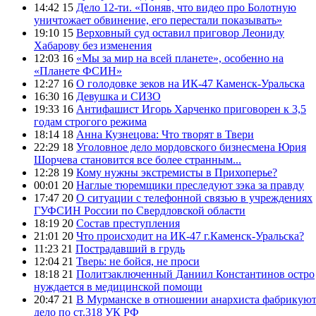
14:42 15
Дело 12-ти. «Поняв, что видео про Болотную
уничтожает обвинение, его перестали показывать»
19:10 15
Верховный суд оставил приговор Леониду
Хабарову без изменения
12:03 16
«Мы за мир на всей планете», особенно на
«Планете ФСИН»
12:27 16
О голодовке зеков на ИК-47 Каменск-Уральска
16:30 16
Девушка и СИЗО
19:33 16
Антифашист Игорь Харченко приговорен к 3,5
годам строгого режима
18:14 18
Анна Кузнецова: Что творят в Твери
22:29 18
Уголовное дело мордовского бизнесмена Юрия
Шорчева становится все более странным...
12:28 19
Кому нужны экстремисты в Прихоперье?
00:01 20
Наглые тюремщики преследуют зэка за правду
17:47 20
О ситуации с телефонной связью в учреждениях
ГУФСИН России по Свердловской области
18:19 20
Состав преступления
21:01 20
Что происходит на ИК-47 г.Каменск-Уральска?
11:23 21
Пострадавший в грудь
12:04 21
Тверь: не бойся, не проси
18:18 21
Политзаключенный Даниил Константинов остро
нуждается в медицинской помощи
20:47 21
В Мурманске в отношении анархиста фабрикую
дело по ст.318 УК РФ