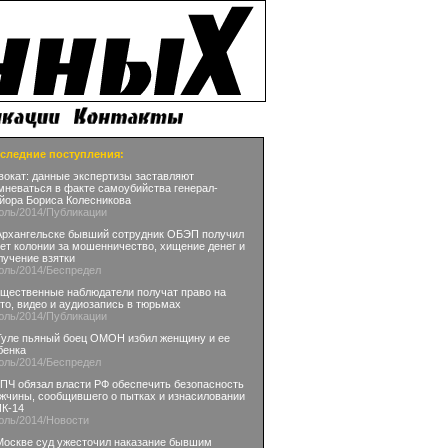
следние поступления:
вокат: данные экспертизы заставляют
мневаться в факте самоубийства генерал-
йора Бориса Колесникова
юль
/2014
/Публикации
Архангельске бывший сотрудник ОБЭП получил
лет колонии за мошенничество, хищение денег и
лучение взятки
юль
/2014
/Беспредел
щественные наблюдатели получат право на
то, видео и аудиозапись в тюрьмах
юль
/2014
/Публикации
Туле пьяный боец ОМОН избил женщину и ее
бенка
юль
/2014
/Беспредел
ПЧ обязал власти РФ обеспечить безопасность
жчины, сообщившего о пытках и изнасиловании
ИК-14
юль
/2014
/Новости
Москве суд ужесточил наказание бывшим