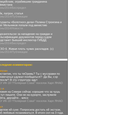
лицейским, ограбившим гражданина
бекистана
юнь
/2014
/Беспредел
йк, патрон, статья
юнь
/2014
/Публикации
гуранты «Болотного дела» Полина Стронгина и
ег Мельников попали под амнистию
юнь
/2014
/Новости
Архангельске за нападение на граждан и
льсификацию документов перед судом
едстанет бывший инспектор ГИБДД
юнь
/2014
/Беспредел
ЗО-6. Живая плоть чужих раскладов. (с)
юнь
/2014
/Публикации
следние комментарии:
мазан
нстантин, что ты твОрижь? Ты с мусорами по
ловечачьи удумал пообщаться? -Да Вы, сэр
глохли"! В эту структуру идут
КУ ИК-18 \"Полярная Сова\" поселок Харп ЯНАО
стя
ловия на Севере сейчас хорошие что за чушь
 тут пишите. Они не на курорте, заслужили
бята, дерзайте... мясо
КУ ИК-18 \"Полярная Сова\" поселок Харп ЯНАО
ья
делом ей суке. Попросила достать ей экстази,
об любовью позаниматься. В итоге сел на 3 года.