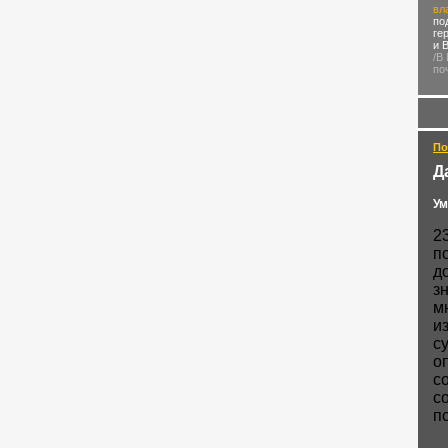
вл
по
ге
и 
/В
по
По
Д
Ум
2
п
д
з
м
и
с
о
с
с
п