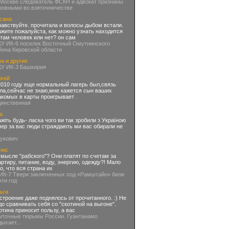
 Москве следователь ФСКН и адвокат признаны
новными во взяточничестве
сана
равствуйте. прочитала и волосы дыбом встали.
ажите пожалуйста, как можно узнать находится
 там человек или нет? он сам
КУ ИК-6 поселок Восточный Омутнинского
йона Кировской области
а и другие
КУ ИК-3 Башкирия
ргей
2010 году еще нормальный лагерь был,связь
ла,сейчас не знаю,мне кажется сын ваших
акомых в карты проигрывает .
динственная
а
ажіть будь- ласка чого ви так зробили з Україною
пер за вас люди страждають ми вас обирали не
нукович
нис
смысле "рабского"? Они платят по счетам за
артиру, питание, воду, энергию, одежду?! Мало
го, что вся страна их
 ИК-7 Твери заключенных под «Рамштайн» били
чти год
ьга
строение даже поднялось от прочитанного. :) Не
до сравнивать себя со "скотиной на выгоне".
отина приносит пользу, а вас
ыточные тюрьмы России. Гуантанамо
дыхает...