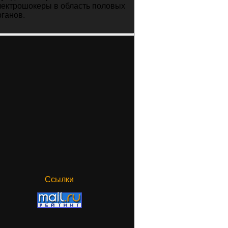
лектрошокеры в область половых
рганов.
Ссылки