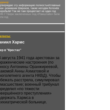
адимир
дтверждаю эту информацию полностью!главные
рои- режимник Широков, также негодяи Котенёв
Воробьёв! Так же там процветает не один год
 ИК-7 Твери заключенных под «Рамштайн» били
чти год
ртреты:
аниил Хармс
ер в "Крестах"
3 августа 1941 года арестован за
ораженческие настроения (по
оносу Антонины Оранжиреевой,
накомой Анны Ахматовой и
ноголетнего агента НКВД). Чтобы
збежать расстрела, симулировал
умасшествие; военный трибунал
пределил «по тяжести
овершённого преступления»
одержать Хармса в
сихиатрической больнице.