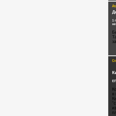
Де
Д
1 
не
Б
Т
з
Су
К
ЕП
К
в
К
"
и
п