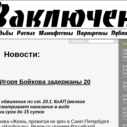
Поиск:
По
Ад
Новости:
со
ма
/И
В 
9 
по
/И
 Игоря Бойкова задержаны 20
Об
фо
/И
В 
ре
бвинение по ст. 20.1. КоАП (мелкое
/И
сматривает наказание в виде
ЕС
 срок до 15 суток
му
в 
/И
кова «Жизнь, прожитая не зря» в Санкт-Петербурге
В 
 «Нацбол.ру». Рядом со зданием Российской