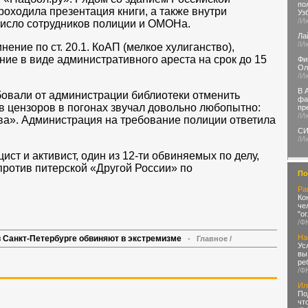
по
роходила презентация книги, а также внутри
Уз
/И
число сотрудников полиции и ОМОНа.
Ла
/И
ние по ст. 20.1. КоАП (мелкое хулиганство),
ние в виде административного ареста на срок до 15
Фи
Ол
/И
В 
бовали от администрации библиотеки отменить
фа
в цензоров в погонах звучал довольно любопытно:
пр
/И
ва». Администрация на требование полиции ответила
СИ
/И
ист и активист, один из 12-ти обвиняемых по делу,
ротив питерской «Другой России» по
По
Ра
Ко
че
"о
/Ф
На
в Санкт-Петербурге обвиняют в экстремизме
-
Главное
/
Ус
вы
ре
/Ф
Ил
По
чт