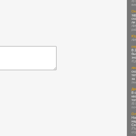
/В
ви
Ок
зд
ск
ли
/Ф
ра
Юр
/Ф
се
В 
бы
зн
/Е
лін
ск
те
за
/я
Де
В 
кв
то
/В
по
Ол
На
на
Ск
/П
от