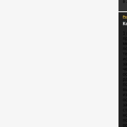
в
Ро
К
1
п
м
п
т
и
з
ч
о
р
п
в
и
о
з
с
н
п
о