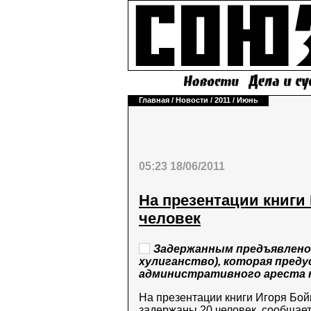
Главная
/
Новости
/
2011
/
Июнь
05:23 18/06/2011
На презентации книги
человек
Задержанным предъявлено о
хулиганство), которая преду
административного ареста на
На презентации книги Игоря Бой
задержаны 20 человек, сообщает