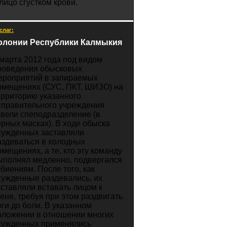
 лицо сгустком крови.
слаг:
олонии Республики Калмыкия
 марта 2012 года под видом
роведения обысковых
ероприятий в запираемых
омещениях (СУС, ПКТ, ШИЗО) на
ерриторию указанного
справительного учреждения
авели спеподразделение (в
ерных масках). В ходе обыска
сужденных заставляли
аздеваться в холодных
омещениях, а те, кто эту команду
ыполнял медленно, подвергался
збиениям. После того, как
сужденные раздевались, их
аставляли вставать лицом к
тене, требуя при этом раздвигать
оги до боли. В указанном
оложении в отношении многих
сужденных применялись