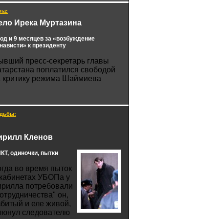
ла:
ело Ирека Муртазина
год и 9 месяцев за «возбуждение
нависти» к президенту
ывший пресс-секретарь главы
атарстана поплатился свободой
а критику режима Шаймиева
дьбы:
ирилл Кленов
КТ, одиночки, пытки
огда во время пыток
 кабинетах УБОПа у
ирилла потребовали
сотрудничества" он,
збитый и еле живой,
люнул следователю