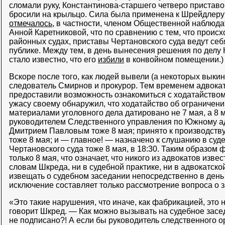
сломали руку, Константинова-старшего четверо приставо
бросили на крыльцо. Сила была применена к Шрейдлеру 
отмечалось
, в частности, членом Общественной наблюд
Анной Каретниковой, что по сравнению с тем, что происх
районных судах, приставы Чертановского суда ведут себ
публике. Между тем, в день вынесения решения по делу
стало известно, что его
избили
в конвойном помещении.)
Вскоре после того, как людей вывели (а некоторых выкину
следователь Смирнов и прокурор. Тем временем адвокат
предоставили возможность ознакомиться с ходатайством
ужасу своему обнаружил, что ходатайство об ограничени
материалами уголовного дела датировано не 7 мая, а 8 
руководителем Следственного управления по Южному а
Дмитрием Павловым тоже 8 мая; принято к производству
тоже 8 мая; и — главное! — назначено к слушанию в суд
Чертановского суда тоже 8 мая, в 18:30. Таким образом
только 8 мая, что означает, что никого из адвокатов изве
словам Шкреда, ни в судебной практике, ни в адвокатско
извещать о судебном заседании непосредственно в день
исключение составляет только рассмотрение вопроса о з
«Это такие нарушения, что иначе, как фабрикацией, это 
говорит Шкред. — Как можно вызывать на судебное засе
не подписано?! А если бы руководитель следственного о