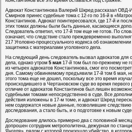
Константинов все это время оставался под стражей.
Адвокат Константинова Валерий Шкред рассказал ОВД-
Смирнов принес судебные тома с 12-го по 16-й в «Матро
Константинов. Адвокат поинтересовался, где 17-й и пос
этих томах должны были быть данные, касающиеся допо
Следователь ответил, что 17-й том еще не готов. По сло
означает, что следствие стало преждевременно выполнят
217 Уголовно-процессуального кодекса об ознакомлении
защитника с материалами уголовного дела.
На следующий день следователь вызвал адвокатов для 
дела, однако утром
5 мая
17-й том был по-прежнему не г
из четырех адвокатов Константинова, смог его посмотрет
дня. Самому обвиняемому предъявили 17-й том 6 мая, н
этого тома еще не дошел, поскольку все это время изуч
происходившего в Чертановском суде во время первого 
отличие от адвокатов Константинов был лишен возможно
судебными томами непосредственно в суде. Все дополн
действия изложены в 17-м томе, и адвокат Шкред перес
нем содержатся новые данные, позволившие следствию 
доследования, а стало быть, и о подготовке к новым су
Доследование длилось примерно два с половиной месяц
допрошен сотрудник метрополитена, дежурная по станц
Янгеля», рядом с которой произошло убийство, в которо