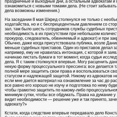
праздничные и выходные дни, а остальным адвокатам и 
ознакомиться с новыми томами дела. (Не стоит забывать 
дела возможны изменения.)
На заседании 8 мая Шкред столкнулся не только с необ
ходатайства, но и с беспрецедентным давлением со стор
зал, там было шесть сотрудников службы судебных прис
необходимость в их присутствии при небольшом количеств
прокурор, следователь, обвиняемый и адвокат) и при закр
Обычно, даже когда присутствовала публика, возле Дани
меньше судебных приставов. Один из приставов делал з
например, ему не нравилась интонация, с которой я заяв
начинаю листать бумаги в тот момент, когда судья иссл
дела. Я с таким столкнулся впервые. Могу расценить дан
некую форму процессуального прессинга: все делается та
полной мере защитить свои права и воспользоваться с
статусом и надлежащей защитой. Никому из адвокатов не
если мне дается материал на ознакомление за час до ра
все равно его хорошо не изучу и подготовка по нему буде
чтобы грамотно защитить по какому-либо процессуальном
минимум сутки, чтобы все обдумать. Права на думание у 
видит необходимости — решение уже и так принято, заче
адвокату?»
Кстати, когда следствие впервые передавало дело Конста