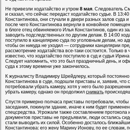
Не привезли ходатайство и утром
8 мая
. Следователь См
и сказал, что сейчас передаст ходатайство судье. В 13:
Константинова, они стучали в двери разных залов суда и 
после чего Константинова вернули в конвойное помещен
в блоге отец обвиняемого Илья Константинов, один из за
заводить подследственных по другим делам. В 14:00 ход
поступило в канцелярию суда по уголовным делам, но ад
чтобы он никуда не уходил — сотрудники канцелярии пр
рассмотрение ходатайства все-таки состоится. Только в 
известно, что ходатайство поступило в суд и судья Ирина
Следует напомнить, что это был праздничный день, и о
суда к этому времени уже закончилось.
К журналисту Владимиру Шрейдлеру, который постоянно
Константинова в суде, подошли приставы и, заявив, что 
потребовали убрать камеру, хотя у него было разрешени
убрать камеру, однако он продолжил
снимать
происходящ
Спустя примерно полчаса приставы потребовали, чтобы
заседания, покинули здание, иначе к ним будет примене
спецсредства. Угрожали также составлением протокола и
документов приставы не предъявили, люди остались сиде
стали выводить их силой. Особенно досталось ближайш
Константинова: его жену Марину Ионову, по ее словам, п