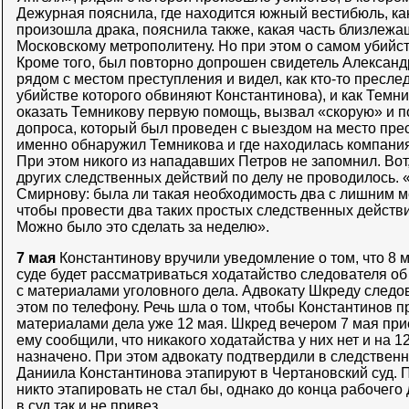
Дежурная пояснила, где находится южный вестибюль, как
произошла драка, пояснила также, какая часть близлежа
Московскому метрополитену. Но при этом о самом убийст
Кроме того, был повторно допрошен свидетель Александ
рядом с местом преступления и видел, как кто-то пресле
убийстве которого обвиняют Константинова), и как Темн
оказать Темникову первую помощь, вызвал «скорую» и п
допроса, который был проведен с выездом на место прес
именно обнаружил Темникова и где находилась компания
При этом никого из нападавших Петров не запомнил. Вот,
других следственных действий по делу не проводилось. 
Смирнову: была ли такая необходимость два с лишним м
чтобы провести два таких простых следственных дейст
Можно было это сделать за неделю».
7 мая
Константинову вручили уведомление о том, что 8 м
суде будет рассматриваться ходатайство следователя о
с материалами уголовного дела. Адвокату Шкреду след
этом по телефону. Речь шла о том, чтобы Константинов п
материалами дела уже 12 мая. Шкред вечером 7 мая прие
ему сообщили, что никакого ходатайства у них нет и на 1
назначено. При этом адвокату подтвердили в следственн
Даниила Константинова этапируют в Чертановский суд. По
никто этапировать не стал бы, однако до конца рабочего
в суд так и не привез.