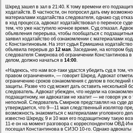
Шкред зашел в зал в 21:40. К тому времени его подзащит
ходатайств. В частности, он попросил дать ему возможно
материалами ходатайства следователя, однако суд отка
в ход процесса, адвокат ходатайствовал о переносе суде
тем, что уже наступило ночное время. Суд отказал. Адво
объявления перерыва, чтобы пообщаться с подзащитным
заявил ходатайство об ознакомлении с материалами ход
с Константиновым. На этот судья Ермишина ходатайство
объявила перерыв до
12 мая
. Заседание, на котором бу
следователя Смирнова об ограничении Константинова в 
делом, должно начаться в
14:00
.
«Надеюсь, что нам все-таки удастся убедить суд в том, ч
правом ограничения», — говорит Шкред. Адвокат отметил
ограничению сроков ознакомления с делом в последний г
защиты. Разве что суд может дать оставить несколькой б
следователь. Адвокат убежден, что недели на ознакомлен
подзащитному, ни адвокатам не хватит — не говоря уж о 
неполной. Следователь Смирнов представлял на суде до
утверждается, что 9—11 мая следственный изолятор пре
возможность знакомиться с материалами уголовного дела
известно Шкреду, 9 и 10 мая его подзащитному такую во
11-е он на момент разговора с корреспондентом ОВД-Инф
посещал Константинова в СИЗО 10-го. Однако адвокаты 