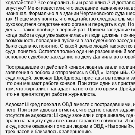
ходатайство? Все собрались бы и разошлись? И доставк
впустую? Меня известили, что заседание назначено на вр
назначал. Формально я в здании Чертановского суда шес
так. Я еще могу понять, что ходатайство следователь мог
руководителя следственного органа и передать в суд. Но 
день — такое вообще в первый раз. Причем заседание б
когда работа суда уже закончилась и люди должны покин
возможность попадания публики в зал судебного заседан
было сделано, понятно. С какой целью людей так жестк
суда, понятно. Остается только один не разрешенный воп
основное судебное заседание по делу Даниила во второ
Пострадавшие от действий конвоя люди вызвали полици
заявления о побоях и отправились в ОВД «Нагорный». 
суда людей, включая Шрейдлера, приставы вытолкали за
что они мешают работе конвоя. При этом один из прист
том, что журналист нападает на него (в это время Шрейд
что не препятствует работе журналиста.
Адвокат Шкред поехал в ОВД вместе с пострадавшими, и
него. При этом адвокат отметил, что суд не ставил задач
отсутствие адвоката: Шкреду звонили и спрашивали, где 
право на защиту суды все-таки стараются соблюсти. И вс
в суд после оказания помощи людям в ОВД «Нагорный»,
трех часов и близилось к завершению.