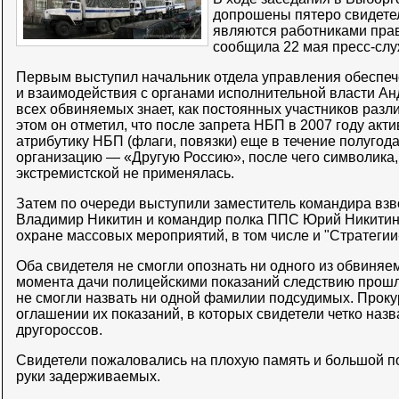
допрошены пятеро свидете
являются работниками пра
сообщила 22 мая пресс-слу
Первым выступил начальник отдела управления обеспеч
и взаимодействия с органами исполнительной власти Ан
всех обвиняемых знает, как постоянных участников разл
этом он отметил, что после запрета НБП в 2007 году акт
атрибутику НБП (флаги, повязки) еще в течение полугода
организацию — «Другую Россию», после чего символика,
экстремистской не применялась.
Затем по очереди выступили заместитель командира вз
Владимир Никитин и командир полка ППС Юрий Никитин,
охране массовых мероприятий, в том числе и "Стратегии
Оба свидетеля не смогли опознать ни одного из обвиняем
момента дачи полицейскими показаний следствию прошло
не смогли назвать ни одной фамилии подсудимых. Проку
оглашении их показаний, в которых свидетели четко наз
другороссов.
Свидетели пожаловались на плохую память и большой п
руки задерживаемых.