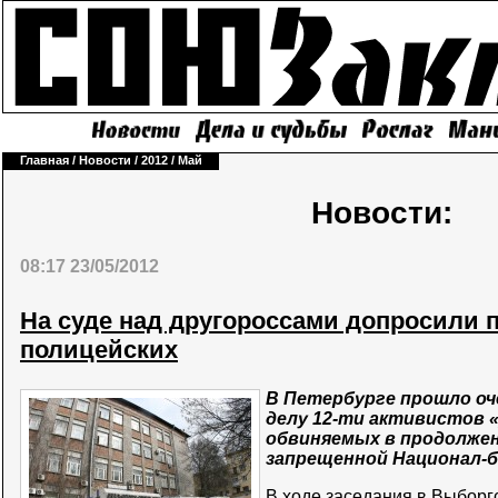
Главная
/
Новости
/
2012
/
Май
Новости:
08:17 23/05/2012
На суде над другороссами допросили 
полицейских
В Петербурге прошло оче
делу 12-ти активистов 
обвиняемых в продолже
запрещенной Национал-
В ходе заседания в Выборг