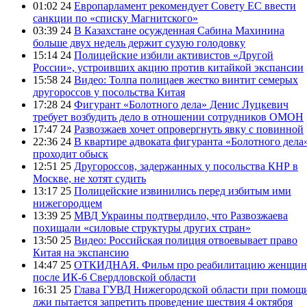
01:02 24
Европарламент рекомендует Совету ЕС ввести
санкции по «списку Магнитского»
03:39 24
В Казахстане осужденная Сабина Махинина
больше двух недель держит сухую голодовку
15:14 24
Полицейские избили активистов «Другой
России», устроивших акцию против китайкой экспансии
15:58 24
Видео: Толпа полицаев жестко винтит семерых
другороссов у посольства Китая
17:28 24
Фигурант «Болотного дела» Денис Луцкевич
требует возбудить дело в отношении сотрудников ОМОН
17:47 24
Развозжаев хочет опровергнуть явку с повинной
22:36 24
В квартире адвоката фигуранта «Болотного дела
проходит обыск
12:51 25
Другороссов, задержанных у посольства КНР в
Москве, не хотят судить
13:17 25
Полицейские извинились перед избитым ими
нижегородцем
13:39 25
МВД Украины подтвердило, что Развозжаева
похищали «силовые структуры других стран»
13:50 25
Видео: Российская полиция отвоевывает право
Китая на экспансию
14:47 25
ОТКИДНАЯ. Фильм про реабилитацию женщин
после ИК-6 Свердловской области
16:31 25
Глава ГУВД Нижегородской области при помощ
лжи пытается запретить проведение шествия 4 октября