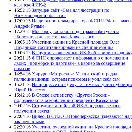
казанской ИК-2
16:52 15
Запущен сайт «База для люстрации по
Нижегородской области»
17:09 15
На должность замдиректора ФСИН РФ назначен
Андрей Рудый
17:29 15
Мосгорсуд оставил под стражей фигуранта
«Болотного дела» Николая Кавказского
18:06 15
Участник акции на Красной площади Олег
Прудников госпитализирован из спецприемника
19:06 15
В Грузии заключенные ИК-6 объявили голодовк
20:21 15
ФСИН опровергает информацию о помещении
двоих «приморских партизан» в карцер за совершение
намазов
14:54 16
Хирург «Матроски»: Магнитский страдал
галлюцинациями, острым психозом и убил себя сам
15:21 16
На процессе по «Делу 12-ти» выступил публици
Юрий Нерсесов
16:42 16
В Омске активистку «Другой России»
подозревают в оскорблении президента Казахстана
20:02 16
Сотрудник алтайской ИК-5 подозревается в
получении взятки
22:04 16
Видео: В СИЗО-3 Новочеркасска издеваются над
заключенными
22:20 16
Участниц очередной акции на Красной площади