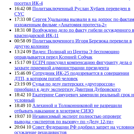
посетил ИК-4
16:42 08
Политзаключенный Руслан Хубаев переведен в
СУС
17:33 08
Сергея Удальцова вызвали в на допрос по фактам
изложенным фильме «Анатомия протеста-2»
18:31 08
Возбуждено дело по факту гибели осужденного 
краснодарской ИК-11
00:58 09
Политзаключенного Игоря Березюка перевели в
другую колонию
13:24 09
Видео: Полицай из Центра Э беспомощно
оправдывается перед Ксенией Собчак
15:17 09
ЕСПЧ присудил компенсацию фигуранту дела о
захвате приемной администрации президента
15:46 09
Сотрудник ИК-25 подозревается в совершении
ДТП, в котором погиб человек
23:19 09
Судья по делу питерских «другороссов»
приобщил к делу экспертизу Дмитрия Дубровского
18:42 10
Екатерине Самуцевич заменили реальный срок н
условный
18:49 10
Алехиной и Толоконниковой не разрешили
отбывать наказание в хозотряде СИЗО
19:07 10
Независимый эксперт полностью опроверг
выводы «экспертов по вызову» по «Делу 12-ти»
20:04 10
Совет Федерации РФ одобрил запрет на условно
осуждение рецидивистов