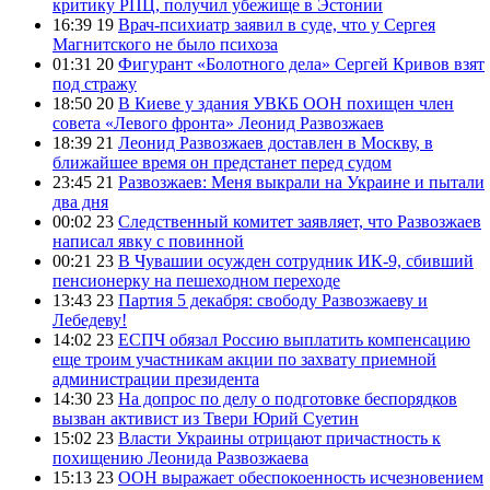
критику РПЦ, получил убежище в Эстонии
16:39 19
Врач-психиатр заявил в суде, что у Сергея
Магнитского не было психоза
01:31 20
Фигурант «Болотного дела» Сергей Кривов взят
под стражу
18:50 20
В Киеве у здания УВКБ ООН похищен член
совета «Левого фронта» Леонид Развозжаев
18:39 21
Леонид Развозжаев доставлен в Москву, в
ближайшее время он предстанет перед судом
23:45 21
Развозжаев: Меня выкрали на Украине и пытали
два дня
00:02 23
Следственный комитет заявляет, что Развозжаев
написал явку с повинной
00:21 23
В Чувашии осужден сотрудник ИК-9, сбивший
пенсионерку на пешеходном переходе
13:43 23
Партия 5 декабря: свободу Развозжаеву и
Лебедеву!
14:02 23
ЕСПЧ обязал Россию выплатить компенсацию
еще троим участникам акции по захвату приемной
администрации президента
14:30 23
На допрос по делу о подготовке беспорядков
вызван активист из Твери Юрий Суетин
15:02 23
Власти Украины отрицают причастность к
похищению Леонида Развозжаева
15:13 23
ООН выражает обеспокоенность исчезновением