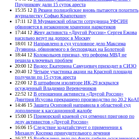
Прудникову дали 15 суток ареста
15:35 12
В Рязани полицейские вновь пытаются похитить
журналистку Софью Крапоткину
17:11 12
В Мурманской области сотрудница УФСИН
обвиняется в незаконном хранении наркотиков
17:44 12
Жену активиста «Другой России» Сергея Ежова
насильно везут на допрос в Москву
18:01 12
Направлено в суд уголовное дело Максима
Лузянина, обвиняемого в беспорядках на Болотной
18:44 12
Колокольцев признал, что реформа МВД не
решила ключевых проблем
20:00 12
Видео: Екатерина Самуцевич приходит в СИЗО
20:40 12
Четыре участника акции на Красной площади
получили по 15 суток ареста
22:00 12
В штрафном изоляторе ИК-29 вскрылся
осужденный Владимир Веревочников
22:52 12
В отношении активиста «Другой России»
Дмитрия Исусова прекращено производство по 20.2 КоА
14:46 15
Защита Осиповой направила в областной суд
дополнение к кассационной жалобе
15:00 15
Приморский краевой суд отменил приговор по
делу активистов «Другой России»
16:06 15
Следствие ходатайствует о применении к
Михаилу Косенко принудительного лечения
16:27 15
Возбуждено дело по факту гибели осужденного 