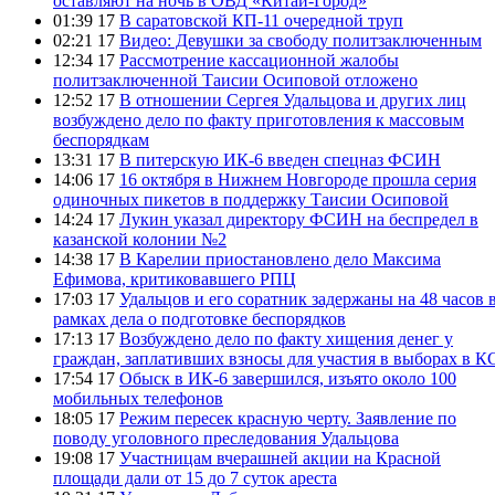
оставляют на ночь в ОВД «Китай-Город»
01:39 17
В саратовской КП-11 очередной труп
02:21 17
Видео: Девушки за свободу политзаключенным
12:34 17
Рассмотрение кассационной жалобы
политзаключенной Таисии Осиповой отложено
12:52 17
В отношении Сергея Удальцова и других лиц
возбуждено дело по факту приготовления к массовым
беспорядкам
13:31 17
В питерскую ИК-6 введен спецназ ФСИН
14:06 17
16 октября в Нижнем Новгороде прошла серия
одиночных пикетов в поддержку Таисии Осиповой
14:24 17
Лукин указал директору ФСИН на беспредел в
казанской колонии №2
14:38 17
В Карелии приостановлено дело Максима
Ефимова, критиковавшего РПЦ
17:03 17
Удальцов и его соратник задержаны на 48 часов 
рамках дела о подготовке беспорядков
17:13 17
Возбуждено дело по факту хищения денег у
граждан, заплативших взносы для участия в выборах в К
17:54 17
Обыск в ИК-6 завершился, изъято около 100
мобильных телефонов
18:05 17
Режим пересек красную черту. Заявление по
поводу уголовного преследования Удальцова
19:08 17
Участницам вчерашней акции на Красной
площади дали от 15 до 7 суток ареста