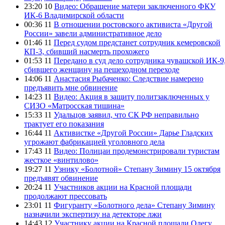
23:20 10
Видео: Обращение матери заключенного ФКУ
ИК-6 Владимирской области
00:36 11
В отношении ростовского активиста «Другой
России» завели административное дело
01:46 11
Перед судом предстанет сотрудник кемеровской
КП-3, сбивший насмерть прохожего
01:53 11
Передано в суд дело сотрудника чувашской ИК-9
сбившего женщину на пешеходном переходе
14:06 11
Анастасия Рыбаченко: Следствие намерено
предъявить мне обвинение
14:23 11
Видео: Акция в защиту политзаключенных у
СИЗО «Матросская тишина»
15:33 11
Удальцов заявил, что СК РФ неправильно
трактует его показания
16:44 11
Активистке «Другой России» Дарье Гладских
угрожают фабрикацией уголовного дела
17:43 11
Видео: Полицаи продемонстрировали туристам
жесткое «винтилово»
19:27 11
Узнику «Болотной» Степану Зимину 15 октября
предъявят обвинение
20:24 11
Участников акции на Красной площади
продолжают прессовать
23:01 11
Фигуранту «Болотного дела» Степану Зимину
назначили экспертизу на детекторе лжи
14:43 12
Участнику акции на Красной площади Олегу