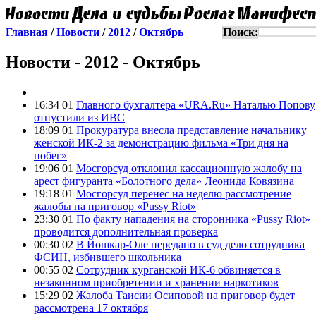
Главная
/
Новости
/
2012
/
Октябрь
Поиск:
Новости - 2012 - Октябрь
16:34 01
Главного бухгалтера «URA.Ru» Наталью Попову
отпустили из ИВС
18:09 01
Прокуратура внесла представление начальнику
женской ИК-2 за демонстрацию фильма «Три дня на
побег»
19:06 01
Мосгорсуд отклонил кассационную жалобу на
арест фигуранта «Болотного дела» Леонида Ковязина
19:18 01
Мосгорсуд перенес на неделю рассмотрение
жалобы на приговор «Pussy Riot»
23:30 01
По факту нападения на сторонника «Pussy Riot»
проводится дополнительная проверка
00:30 02
В Йошкар-Оле передано в суд дело сотрудника
ФСИН, избившего школьника
00:55 02
Сотрудник курганской ИК-6 обвиняется в
незаконном приобретении и хранении наркотиков
15:29 02
Жалоба Таисии Осиповой на приговор будет
рассмотрена 17 октября