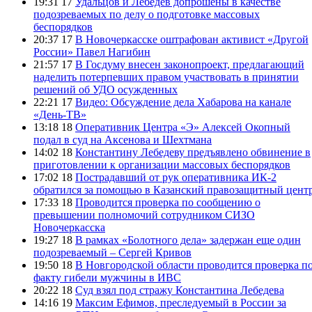
19:31 17
Удальцов и Лебедев допрошены в качестве
подозреваемых по делу о подготовке массовых
беспорядков
20:37 17
В Новочеркасске оштрафован активист «Другой
России» Павел Нагибин
21:57 17
В Госдуму внесен законопроект, предлагающий
наделить потерпевших правом участвовать в принятии
решений об УДО осужденных
22:21 17
Видео: Обсуждение дела Хабарова на канале
«День-ТВ»
13:18 18
Оперативник Центра «Э» Алексей Окопный
подал в суд на Аксенова и Шехтмана
14:02 18
Константину Лебедеву предъявлено обвинение в
приготовлении к организации массовых беспорядков
17:02 18
Пострадавший от рук оперативника ИК-2
обратился за помощью в Казанский правозащитный цент
17:33 18
Проводится проверка по сообщению о
превышении полномочий сотрудником СИЗО
Новочеркасска
19:27 18
В рамках «Болотного дела» задержан еще один
подозреваемый – Сергей Кривов
19:50 18
В Новгородской области проводится проверка п
факту гибели мужчины в ИВС
20:22 18
Суд взял под стражу Константина Лебедева
14:16 19
Максим Ефимов, преследуемый в России за