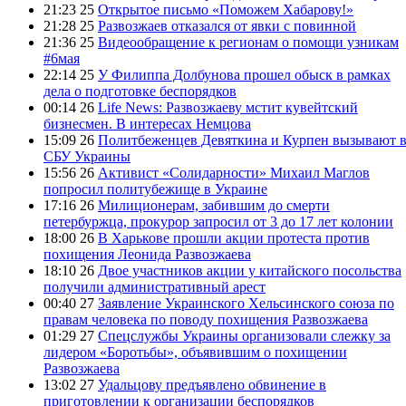
21:23 25
Открытое письмо «Поможем Хабарову!»
21:28 25
Развозжаев отказался от явки с повинной
21:36 25
Видеообращение к регионам о помощи узникам
#6мая
22:14 25
У Филиппа Долбунова прошел обыск в рамках
дела о подготовке беспорядков
00:14 26
Life News: Развозжаеву мстит кувейтский
бизнесмен. В интересах Немцова
15:09 26
Политбеженцев Девяткина и Курпен вызывают 
СБУ Украины
15:56 26
Активист «Солидарности» Михаил Маглов
попросил политубежище в Украине
17:16 26
Милиционерам, забившим до смерти
петербуржца, прокурор запросил от 3 до 17 лет колонии
18:00 26
В Харькове прошли акции протеста против
похищения Леонида Развозжаева
18:10 26
Двое участников акции у китайского посольства
получили административный арест
00:40 27
Заявление Украинского Хельсинского союза по
правам человека по поводу похищения Развозжаева
01:29 27
Спецслужбы Украины организовали слежку за
лидером «Боротьбы», объявившим о похищении
Развозжаева
13:02 27
Удальцову предъявлено обвинение в
приготовлении к организации беспорядков