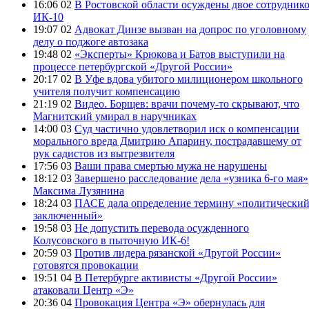
16:06 02
В Ростовской области осуждены двое сотрудник
ИК-10
19:07 02
Адвокат Динзе вызван на допрос по уголовному
делу о поджоге автозака
19:48 02
«Эксперты» Крюкова и Батов выступили на
процессе петербургской «Другой России»
20:17 02
В Уфе вдова убитого милиционером школьного
учителя получит компенсацию
21:19 02
Видео. Борщев: врачи почему-то скрывают, что
Магнитский умирал в наручниках
14:00 03
Суд частично удовлетворил иск о компенсации
морального вреда Дмитрию Апарину, пострадавшему от
рук садистов из вытрезвителя
17:56 03
Ваши права смертью мужа не нарушены
18:12 03
Завершено расследование дела «узника 6-го мая»
Максима Лузянина
18:24 03
ПАСЕ дала определение термину «политически
заключенный»
19:58 03
Не допустить перевода осужденного
Колусовского в пыточную ИК-6!
20:59 03
Против лидера рязанской «Другой России»
готовятся провокации
19:51 04
В Петербурге активисты «Другой России»
атаковали Центр «Э»
20:36 04
Провокация Центра «Э» обернулась для