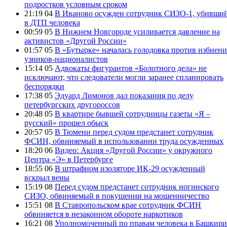
подростков условным сроком
21:19 04
В Иваново осужден сотрудник СИЗО-1, убивши
в ДТП человека
00:59 05
В Нижнем Новгороде усиливается давление на
активистов «Другой России»
01:57 05
В «Бутырке» началась голодовка против избиени
узников-националистов
15:14 05
Адвокаты фигурантов «Болотного дела» не
исключают, что следователи могли заранее спланировать
беспорядки
17:38 05
Эдуард Лимонов дал показания по делу
петербургских другороссов
20:48 05
В квартире бывшей сотрудницы газеты «Я –
русский» прошел обыск
20:57 05
В Тюмени перед судом предстанет сотрудник
ФСИН, обвиняемый в использовании труда осужденных
18:20 06
Видео: Акция «Другой России» у окружного
Центра «Э» в Петербурге
18:55 06
В штрафном изоляторе ИК-29 осужденный
вскрыл вены
15:19 08
Перед судом предстанет сотрудник ногинского
СИЗО, обвиняемый в покушении на мошенничество
15:51 08
В Ставропольском крае сотрудник ФСИН
обвиняется в незаконном обороте наркотиков
16:21 08
Уполномоченный по правам человека в Башкир