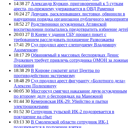
14:38 27
Александр Куркин, приговоренный к 5 суткам
ареста, по-прежнему удерживается в ОВД Раменки
16:24 27
Девушек, расклеивавших листовки, обвинили в
нарушении порядка организации публичного мероприят
18:52 27
Родственники осужденных Атлянской
воспетколонии попытались предотвратить избиение дете
20:03 27
В Киеве у здания СБУ прошел пикет с
требованием расследовать похищение Развозжаева
17:41 29
Суд продлил арест слепнущему Владимиру
Акименкову
18:17 29
Обвиняемый в массовых беспорядках Денис
Луцкевич требует привлечь сотрудника ОМОН за ложны
показания
18:38 29
В Кирове сократят штат Центра по
противодействию экстремизму
18:48 29
Суд продлил арест фигуранту «Болотного дела»
Алексею Полиховичу
00:05 30
Мосгорсуд смягчил наказание двум осужденным
по второму делу о беспорядках на Манежной
01:44 30
Кемеровская ИК-29: Убийство и пытки
электрошокерами
01:52 30
Сотрудник тульской ИК-2 подозревается в
покушение на сбыт
03:13 30
В Смоленской области сотрудник ИК-1
подозревается в получении взятки