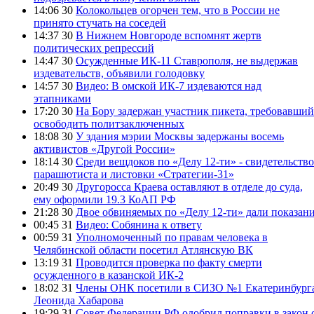
14:06 30
Колокольцев огорчен тем, что в России не
принято стучать на соседей
14:37 30
В Нижнем Новгороде вспомнят жертв
политических репрессий
14:47 30
Осужденные ИК-11 Ставрополя, не выдержав
издевательств, объявили голодовку
14:57 30
Видео: В омской ИК-7 издеваются над
этапниками
17:20 30
На Бору задержан участник пикета, требовавший
освободить политзаключенных
18:08 30
У здания мэрии Москвы задержаны восемь
активистов «Другой России»
18:14 30
Среди вещдоков по «Делу 12-ти» - свидетельство
парашютиста и листовки «Стратегии-31»
20:49 30
Другоросса Краева оставляют в отделе до суда,
ему оформили 19.3 КоАП РФ
21:28 30
Двое обвиняемых по «Делу 12-ти» дали показан
00:45 31
Видео: Собянина к ответу
00:59 31
Уполномоченный по правам человека в
Челябинской области посетил Атлянскую ВК
13:19 31
Проводится проверка по факту смерти
осужденного в казанской ИК-2
18:02 31
Члены ОНК посетили в СИЗО №1 Екатеринбург
Леонида Хабарова
19:29 31
Совет Федерации РФ одобрил поправки в закон 