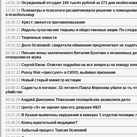
12:51 16
Осужденный отсудил 100 тысяч рублей за 273 дня необоснов
15:34 16
Психиатры и психологи раскритиковали решение о помещении
в психбольницу
12:45 17
Арест: имеются противопоказания
14:06 17
Ивдель-гулаговские тюрьмы и общественные акции. По следам 
13:39 22
Тюремные новости
14:12 22
Дело Осиповой: свидетели обвинения предпочитают не ходить
02:38 23
Письмо жены заключенного Виталия Бунтова о незаконных де
отношении ее мужа
13:53 23
Сергей Ежов: Ответил подробно на все вопросы по поводу по
14:17 23
Pussy Riot «прессуют» в СИЗО, выбивая признания
19:34 23
Новый старый министр юстиции
22:40 23
Садисты в погонах: 32-летнего Павла Морозова убили за то, чт
убийство
00:11 24
Андрей Дмитриев: Показания полицейских развалили дело
13:10 25
Центр «Э» не оценил красоту девушек НБП
13:21 25
В Казани выявлены нарушения в камерах 3 отделов полиции,
15:46 25
Конец карательной медицине?
15:48 25
Забытый процесс Таисии Осиповой