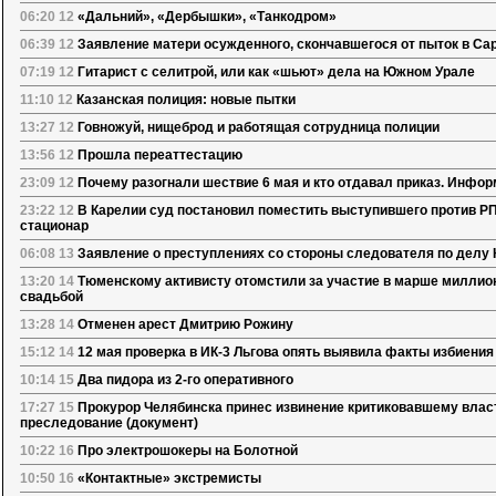
06:20 12
«Дальний», «Дербышки», «Танкодром»
06:39 12
Заявление матери осужденного, скончавшегося от пыток в Са
07:19 12
Гитарист с селитрой, или как «шьют» дела на Южном Урале
11:10 12
Казанская полиция: новые пытки
13:27 12
Говножуй, нищеброд и работящая сотрудница полиции
13:56 12
Прошла переаттестацию
23:09 12
Почему разогнали шествие 6 мая и кто отдавал приказ. Инфо
23:22 12
В Карелии суд постановил поместить выступившего против РП
стационар
06:08 13
Заявление о преступлениях со стороны следователя по делу 
13:20 14
Тюменскому активисту отомстили за участие в марше миллион
свадьбой
13:28 14
Отменен арест Дмитрию Рожину
15:12 14
12 мая проверка в ИК-3 Льгова опять выявила факты избиени
10:14 15
Два пидора из 2-го оперативного
17:27 15
Прокурор Челябинска принес извинение критиковавшему власт
преследование (документ)
10:22 16
Про электрошокеры на Болотной
10:50 16
«Контактные» экстремисты