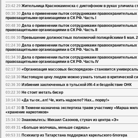
23:42 29
Жительница Краснокаменска с диктофоном в руках уличила ст
00:30 30
Дела о применении пыток сотрудниками правоохранительных 
правозащитными организациями в СК РФ. Часть I
00:48 30
Дела о применении пыток сотрудниками правоохранительных 
правозащитными организациями в СК РФ. Часть II
01:06 30
Превышение должностных полномочий полицейскими 6 мая. 2
01:24 30
Дела о применении пыток сотрудниками правоохранительных 
правозащитными организациями в СК РФ. Часть III
01:34 30
Дела о применении пыток сотрудниками правоохранительных 
правозащитными организациями в СК РФ. Часть IV
02:17 30
«Организация массовых беспорядков» становится универсал
02:18 30
Настоящую цену людям можно узнать только в критической с
02:36 30
Избиения заключенных в тульской ИК-4 и бездействие ОНК
03:22 30
Не стоит метать бисер
10:14 30
«Да ты ох...ел! Че, жить надоело? Нах... порву!»
14:47 30
В Тюмени назначена экспертиза травм участнику «Марша мил
«хранение наркотиков»
15:34 30
Знакомьтесь: Михаил Сазонов, стукач из центра «Э»
00:49 31
«Больше молчишь, меньше сидишь»
00:53 31
Психиатр из Татарстана поддержал карельского блогера