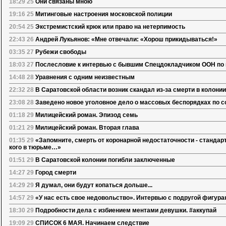
18:29 25
Они связаны мною
19:16 25
Митинговые настроения московской полиции
20:54 25
Экстремистский крюк или право на нетерпимость
22:43 26
Андрей Лукьянов: «Мне отвечали: «Хорош прикидываться!»
03:35 27
Рубежи свободы
18:03 27
Послесловие к интервью с бывшим Спецдокладчиком ООН по
14:48 28
Уравнения с одним неизвестным
22:32 28
В Саратовской области возник скандал из-за смерти в колони
23:08 28
Заведено новое уголовное дело о массовых беспорядках по 
01:18 29
Милицейский роман. Эпизод семь
01:21 29
Милицейский роман. Вторая глава
01:35 29
«Запомните, смерть от коронарной недостаточности - стандар
кого в тюрьме…»
01:51 29
В Саратовской колонии погибли заключенные
14:27 29
Город смерти
14:29 29
Я думал, они будут копаться дольше...
14:57 29
«У нас есть свое недовольство». Интервью с подругой фигура
18:30 29
Подробности дела с избиением ментами девушки. #аккупай
19:09 29
СПИСОК 6 МАЯ. Начинаем следствие