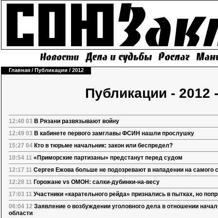
Главная
/
Публикации
/
2012
Публикации - 2012 
12:40 03
В Рязани развязывают войну
12:49 03
В кабинете первого замглавы ФСИН нашли прослушку
15:27 04
Кто в тюрьме начальник: закон или беспредел?
10:54 11
«Приморские партизаны» предстанут перед судом
12:17 11
Сергея Ежова больше не подозревают в нападении на самого 
12:28 11
Горожане vs ОМОН: салки-дубинки-на-весу
17:03 11
Участники «карательного рейда» признались в пытках, но поп
06:04 12
Заявление о возбуждении уголовного дела в отношении нач
области