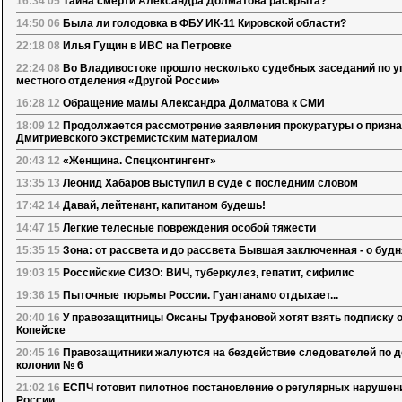
16:34 05
Тайна смерти Александра Долматова раскрыта?
14:50 06
Была ли голодовка в ФБУ ИК-11 Кировской области?
22:18 08
Илья Гущин в ИВС на Петровке
22:24 08
Во Владивостоке прошло несколько судебных заседаний по у
местного отделения «Другой России»
16:28 12
Обращение мамы Александра Долматова к СМИ
18:09 12
Продолжается рассмотрение заявления прокуратуры о призна
Дмитриевского экстремистским материалом
20:43 12
«Женщина. Спецконтингент»
13:35 13
Леонид Хабаров выступил в суде с последним словом
17:42 14
Давай, лейтенант, капитаном будешь!
14:47 15
Легкие телесные повреждения особой тяжести
15:35 15
Зона: от рассвета и до рассвета Бывшая заключенная - о буд
19:03 15
Российские СИЗО: ВИЧ, туберкулез, гепатит, сифилис
19:36 15
Пыточные тюрьмы России. Гуантанамо отдыхает...
20:40 16
У правозащитницы Оксаны Труфановой хотят взять подписку о
Копейске
20:45 16
Правозащитники жалуются на бездействие следователей по д
колонии № 6
21:02 16
ЕСПЧ готовит пилотное постановление о регулярных нарушени
России