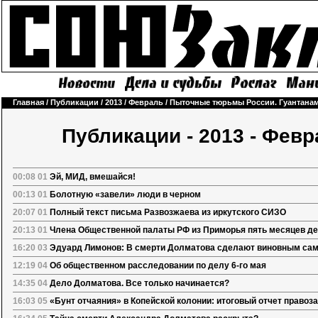
Главная
/
Публикации
/
2013
/
Февраль
/
Пыточные тюрьмы России. Гуантанамо
Публикации - 2013 - Фев
00:08 01
Эй, МИД, вмешайся!
00:13 01
Болотную «завели» люди в черном
20:07 01
Полный текст письма Развозжаева из иркутского СИЗО
20:13 01
Члена Общественной палаты РФ из Приморья пять месяцев д
16:20 03
Эдуард Лимонов: В смерти Долматова сделают виновным само
12:19 04
Об общественном расследовании по делу 6-го мая
14:35 04
Дело Долматова. Все только начинается?
16:03 05
«Бунт отчаяния» в Копейской колонии: итоговый отчет правоз