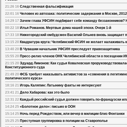
21:26 16
Следственная фальсификация
22:01 16
Человек из автозака: политические задержания в Москве, 2012
14:29 17
Зачем глава УФСИН подбирает себе команду беззаконников? Н
00:22 18
Илья Романов. Мертвые дома нашей эпохи. Очерк 1-й
17:33 18
Нижегородский омбудсмен Василий Ольнев вновь защищает п
13:15 20
Квадратура круга: Челябинский ФСИН не желает налаживать 
13:40 20
В Чувашии начальник УФСИН преследует правозащитника
15:55 20
Пресс-релиз членов ОНК Челябинской области о посещении ИК-
21:15 20
Эдуард Лимонов: Как судья Ковалевская проруководствовал
Конституционного суда
21:49 20
ФСБ требует наказывать активистов за «сомнения в легитимн
политического курса»
18:16 21
Игорь Каляпин: Латынину факты не интересуют
23:41 21
Дело Хабарова: как это было
12:31 22
Каждый российский судья должен говорить по-французски или
14:24 25
«Болотное дело»: письмо в ООН
15:14 25
Ночь перед Рождеством, или вечер в милиции близ Фонтанки
15:25 25
Преступная группировка в полиции на Ставрополье