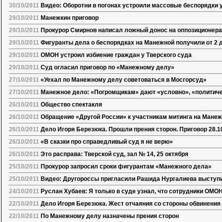
30/10/2011
Видео: Оборотни в погонах устроили массовые беспорядки 
29/10/2011
Манежкин приговор
29/10/2011
Прокурор Смирнов написал ложный донос на оппозиционера
29/10/2011
Фигуранты дела о беспорядках на Манежной получили от 2 д
29/10/2011
ОМОН устроил избиение граждан у Тверского суда
29/10/2011
Суд огласил приговор по «Манежному делу»
27/10/2011
«Уехал по Манежному делу советоваться в Мосгорсуд»
27/10/2011
Манежное дело: «Погромщикам» дают «условно», «политиче
26/10/2011
Общество спектакля
26/10/2011
Обращение «Другой России» к участникам митинга на Манежк
26/10/2011
Дело Игоря Березюка. Прошли прения сторон. Приговор 28.10
26/10/2011
«В сказки про справедливый суд я не верю»
26/10/2011
Это расправа: Тверской суд, зал № 14, 25 октября
25/10/2011
Прокурор запросил сроки фигурантам «Манежного дела»
25/10/2011
Видео: Другороссы пригласили Рашида Нургалиева выступ
24/10/2011
Руслан Хубаев: Я только в суде узнал, что сотрудники ОМО
22/10/2011
Дело Игоря Березюка. Жест отчаяния со стороны обвинения
22/10/2011
По Манежному делу назначены прения сторон