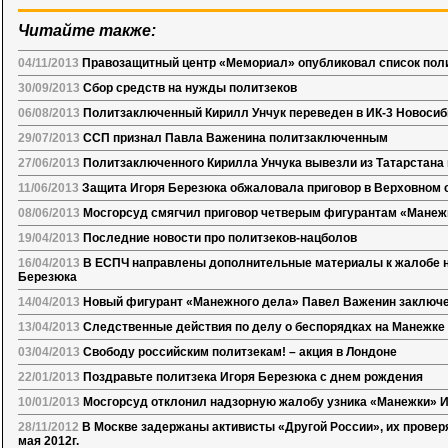
Читайте также:
04/11/2013
Правозащитный центр «Мемориал» опубликовал список по
30/09/2013
Сбор средств на нужды политзеков
06/08/2013
Политзаключенный Кирилл Унчук переведен в ИК-3 Новосиб
29/07/2013
ССП признал Павла Важенина политзаключенным
27/06/2013
Политзаключенного Кирилла Унчука вывезли из Татарстана в
11/06/2013
Защита Игоря Березюка обжаловала приговор в Верховном 
08/06/2013
Мосгорсуд смягчил приговор четверым фигурантам «Манеж
19/04/2013
Последние новости про политзеков-нацболов
16/04/2013
В ЕСПЧ направлены дополнительные материалы к жалобе на
Березюка
14/04/2013
Новый фигурант «Манежного дела» Павел Важенин заключе
13/04/2013
Следственные действия по делу о беспорядках на Манежке
03/04/2013
Свободу российским политзекам! – акция в Лондоне
22/01/2013
Поздравьте политзека Игоря Березюка с днем рождения
10/01/2013
Мосгорсуд отклонил надзорную жалобу узника «Манежки» 
28/11/2012
В Москве задержаны активисты «Другой России», их провер
мая 2012г.