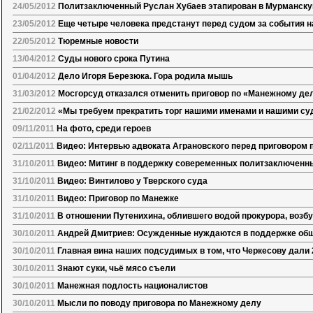
24/05/2012
Политзаключенный Руслан Хубаев этапирован в Мурманску
23/05/2012
Еще четыре человека предстанут перед судом за события на
22/05/2012
Тюремные новости
13/04/2012
Суды нового срока Путина
01/04/2012
Дело Игоря Березюка. Гора родила мышь
31/03/2012
Мосгорсуд отказался отменить приговор по «Манежному де
21/02/2012
«Мы требуем прекратить торг нашими именами и нашими с
09/11/2011
На фото, среди героев
02/11/2011
Видео: Интервью адвоката Аграновского перед приговором 
31/10/2011
Видео: Митинг в поддержку совеременных политзаключенн
31/10/2011
Видео: Винтилово у Тверского суда
31/10/2011
Видео: Приговор по Манежке
31/10/2011
В отношении Путенихина, облившего водой прокурора, возб
30/10/2011
Андрей Дмитриев: Осужденные нуждаются в поддержке об
30/10/2011
Главная вина наших подсудимых в том, что Черкесову дали 
30/10/2011
Знают суки, чьё мясо съели
30/10/2011
Манежная подлость националистов
30/10/2011
Мысли по поводу приговора по Манежному делу