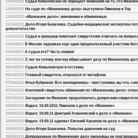
14/10/2011
Судья Ковалевская не обращает внимания на то, что Манеж
14/10/2011
На суде по «Манежному делу» выступили Лимонов и Тор
13/10/2011
«Манежное дело»: виновники и обвиняемые
12/10/2011
Дело Игоря Березюка. Судебно-медицинская экспертиза по
доказательство
12/10/2011
Судья и прокурор помогают свидетелям отвечать на вопрос
11/10/2011
В Москве задержан еще один предполагаемый участник бес
11/10/2011
А судьи кто? Часть первая
08/10/2011
С ног на голову или как вбрасывают дезу по Манежному дел
08/10/2011
Судью Ковалевскую в отставку
08/10/2011
Главный свидетель отказался от мегафона
07/10/2011
Илья Кубраков: Все милиционеры - преступники, вы что, сам
07/10/2011
Ключевой свидетель обвинения по «Манежному делу» отказ
06/10/2011
Заседание по Манежке продолжилось допросами свидетеле
30/09/2011
Видео: 19.09.2011 Лимонов о деле по «Манежке»
30/09/2011
Видео: 19.09.11 Дмитрий Аграновский о деле о «Манежке»
30/09/2011
Видео: 19.09.11 адвокат Евгений Архипов по делу о «Манежк
30/09/2011
Дело Игоря Березюка. Попытка давления на суд
30/09/2011
Допрошенные по Манежному делу омоновцы не подтвержд