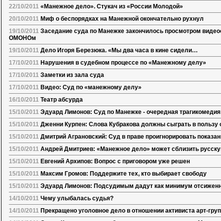
22/10/2011
«Манежное дело». Стукач из «России Молодой»
20/10/2011
Миф о беспорядках на Манежной окончательно рухнул
19/10/2011
Заседание суда по Манежке закончилось просмотром виде
ОМОНОм
19/10/2011
Дело Игоря Березюка. «Мы два часа в кине сидели…
17/10/2011
Нарушения в судебном процессе по «Манежному делу»
17/10/2011
Заметки из зала суда
17/10/2011
Видео: Суд по «манежному делу»
16/10/2011
Театр абсурда
15/10/2011
Эдуард Лимонов: Суд по Манежке - очередная трагикомедия
15/10/2011
Дженни Курпен: Слова Кубракова должны сыграть в пользу
15/10/2011
Дмитрий Аграновский: Суд в праве проигнорировать показан
15/10/2011
Андрей Дмитриев: «Манежное дело» может сблизить русск
15/10/2011
Евгений Архипов: Вопрос с приговором уже решен
15/10/2011
Максим Громов: Поддержите тех, кто выбирает свободу
15/10/2011
Эдуард Лимонов: Подсудимым дадут как минимум отсижен
14/10/2011
Чему улыбалась судья?
14/10/2011
Прекращено уголовное дело в отношении активиста арт-гру