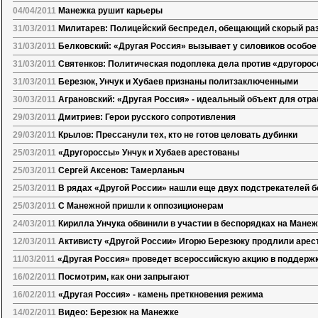
04/04/2011
Манежка рушит карьеры
31/03/2011
Милитарев: Полицейский беспредел, обещающий скорый ра
31/03/2011
Белковский: «Другая Россия» вызывает у силовиков особо
31/03/2011
Святенков: Политическая подоплека дела против «другорос
31/03/2011
Березюк, Унчук и Хубаев признаны политзаключенными
30/03/2011
Аграновский: «Другая Россия» - идеальный объект для отр
29/03/2011
Дмитриев: Герои русского сопротивления
29/03/2011
Крылов: Прессанули тех, кто не готов целовать дубинки
25/03/2011
«Другороссы» Унчук и Хубаев арестованы
25/03/2011
Сергей Аксенов: Тамерланыч
25/03/2011
В рядах «Другой России» нашли еще двух подстрекателей 
25/03/2011
С Манежной пришли к оппозиционерам
24/03/2011
Кирилла Унчука обвинили в участии в беспорядках на Мане
12/03/2011
Активисту «Другой России» Игорю Березюку продлили арес
11/03/2011
«Другая Россия» проведет всероссийскую акцию в поддерж
16/02/2011
Посмотрим, как они запрыгают
16/02/2011
«Другая Россия» - камень преткновения режима
14/02/2011
Видео: Березюк на Манежке