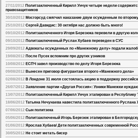
27/11/2012
Политзаключенный Кирилл Унчук четыре недели содержитс
правозащитников
30/10/2012
Мосгорсуд смягчил наказание двум осужденным по второму
25/10/2012
Сергей Давидис: 30 октября нас должно быть много!
09/10/2012
Политзаключенного Игоря Березюка перевели в другую ко
09/10/2012
Политзаключенный Руслан Хубаев переведен в СУС
29/09/2012
Адвокаты осужденных по «Манежному делу» подали жалоб
19/08/2012
После Пусек вспомним про других узников
10/08/2012
ЕСПЧ завел производство по делу Игоря Березюка
09/08/2012
Вынесен приговор фигурантам второго «Манежного дела»
02/08/2012
В Лондоне 31 июля состоялась акцию в поддержку российс
26/07/2012
Заявление партии «Другая Россия»: Узники Манежки нужда
13/07/2012
Политзаключенный Кирилл Унчук этапирован в Республику 
18/06/2012
Татьяна Нечунаева навестила политзаключенного Руслана 
07/06/2012
Сын политзека
05/06/2012
Политзаключеный Игорь Березюк этапирован в Белгородск
01/06/2012
Ярослав Хубаев/ Дети политзаключенных современной Рос
30/05/2012
Не стоит метать бисер