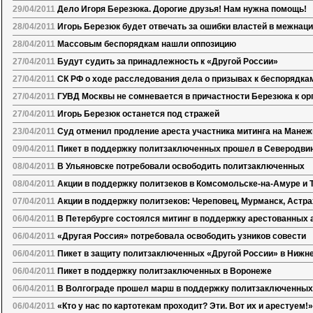
29/04/2011
Дело Игоря Березюка. Дорогие друзья! Нам нужна помощь!
28/04/2011
Игорь Березюк будет отвечать за ошибки властей в межнац
28/04/2011
Массовым беспорядкам нашли оппозицию
27/04/2011
Будут судить за принадлежность к «Другой России»
27/04/2011
СК РФ о ходе расследования дела о призывах к беспорядк
27/04/2011
ГУВД Москвы не сомневается в причастности Березюка к ор
27/04/2011
Игорь Березюк останется под стражей
23/04/2011
Суд отменил продление ареста участника митинга на Мане
09/04/2011
Пикет в поддержку политзаключенных прошел в Северодви
08/04/2011
В Ульяновске потребовали освободить политзаключенных
08/04/2011
Акции в поддержку политзеков в Комсомольске-на-Амуре и 
07/04/2011
Акции в поддержку политзеков: Череповец, Мурманск, Астра
06/04/2011
В Петербурге состоялся митинг в поддержку арестованных 
06/04/2011
«Другая Россия» потребовала освободить узников совести
06/04/2011
Пикет в защиту политзаключенных «Другой России» в Нижн
06/04/2011
Пикет в поддержку политзаключенных в Воронеже
06/04/2011
В Волгограде прошел марш в поддержку политзаключенных
06/04/2011
«Кто у нас по картотекам проходит? Эти. Вот их и арестуем!»