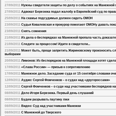
27/09/2011
Нужны свидетели защиты по делу о событиях на Манежной
27/09/2011
Адвокат Березюка подал жалобу в Европейский суд по прав
25/09/2011
На скамье подсудимых должен сидеть ОМОН
23/09/2011
Судья Ковалевская и прокурор помогают ОМОНу давать пок
23/09/2011
Снять сомнения
21/09/2011
Из дела о беспорядках на Манежной пропала часть доказат
21/09/2011
Следите за процессом! Идите в свидетели...
21/09/2011
Может быть, проще запретить Жириновскому произносить сл
выборами
20/09/2011
Лимонов: Из беспорядков на Манежной площади хотят сдел
17/09/2011
«Слава России» — призыв к сопротивлению
17/09/2011
Манежное дело. Заседание суда от 15 сентября словами оч
12/09/2011
Аудио: Сергей Фомченков – о судах над «другороссами»
12/09/2011
Сергей Фомченков – о суде над участниками беспорядков н
08/09/2011
Дело Игоря Березюка. Первый день слушаний
08/09/2011
Будем разрывать паутину лжи
08/09/2011
Видео: Суд над участниками Манежки
08/09/2011
С Манежной до Тверского